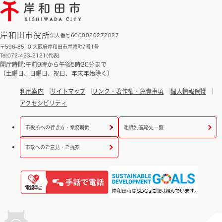
岸和田市役所
法人番号6000020272027
〒596-8510 大阪府岸和田市岸城町7番1号
Tel:072-423-2121(代表)
開庁時間:午前9時から午後5時30分まで
（土曜日、日曜日、祝日、年末年始除く）
利用案内
サイトマップ
リンク・著作権・免責事項
個人情報保護
アクセシビリティ
市役所への行き方・業務時間
組織別連絡先一覧
市政へのご意見・ご提案