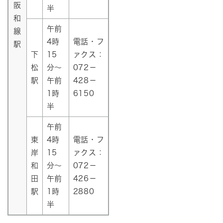
阪
半
和
午前
線
4時
電話・フ
駅
下
15
ァクス：
松
分～
072－
駅
午前
428－
1時
6150
半
午前
東
4時
電話・フ
岸
15
ァクス：
和
分～
072－
田
午前
426－
駅
1時
2880
半