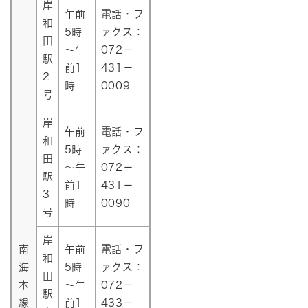
岸
午前
電話・フ
和
5時
ァクス：
田
～午
072－
駅
前1
431－
2
時
0009
号
岸
午前
電話・フ
和
5時
ァクス：
田
～午
072－
駅
前1
431－
3
時
0090
号
岸
南
午前
電話・フ
和
海
5時
ァクス：
田
本
～午
072－
駅
線
前1
433－