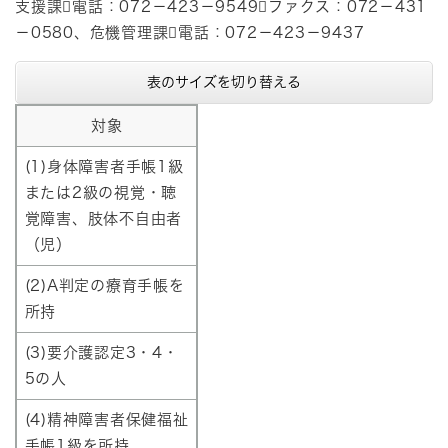
支援課電話：072－423－9549ファクス：072－431
－0580、危機管理課電話：072－423－9437
表のサイズを切り替える
対象
(1)身体障害者手帳1級
または2級の視覚・聴
覚障害、肢体不自由者
（児）
(2)A判定の療育手帳を
所持
(3)要介護認定3・4・
5の人
(4)精神障害者保健福祉
手帳1級を所持