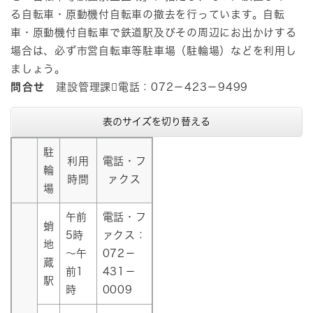
る自転車・原動機付自転車の撤去を行っています。自転
車・原動機付自転車で鉄道駅及びその周辺にお出かけする
場合は、必ず市営自転車等駐車場（駐輪場）などを利用し
ましょう。
問合せ
建設管理課電話：072－423－9499
表のサイズを切り替える
駐
利用
電話・フ
輪
時間
ァクス
場
午前
電話・フ
蛸
5時
ァクス：
地
～午
072－
蔵
前1
431－
駅
時
0009