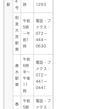
4
駅
時
1293
号
和
午前
電話・フ
泉
5時
ァクス：
大
～午
072－
宮
前1
444－
駅
時
0630
東
午前
電話・フ
春
6時
ァクス：
木
半～
072－
駅
午後
441－
東
11
0441
時
午前
電話・フ
春
5時
ァクス：