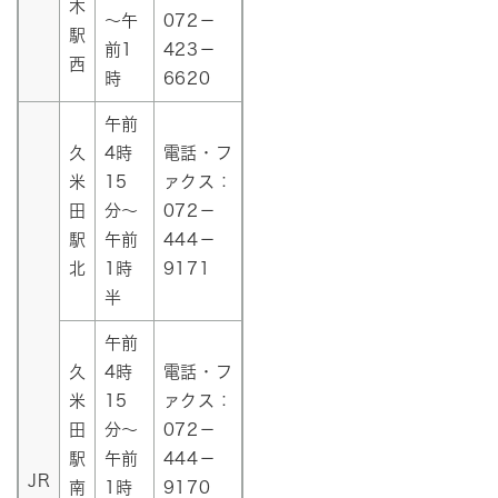
木
～午
072－
駅
前1
423－
西
時
6620
午前
久
4時
電話・フ
米
15
ァクス：
田
分～
072－
駅
午前
444－
北
1時
9171
半
午前
久
4時
電話・フ
米
15
ァクス：
田
分～
072－
駅
午前
444－
JR
南
1時
9170