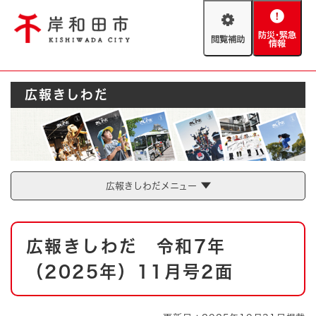
ペ
メニューを飛ばして本文へ
ー
閲
防
ジ
覧
災
の
補
・
先
助
緊
頭
Foreign language
広報きしわだ
急
で
防災・緊急情報
救急・消防
情
す
報
。
やさしい日本語
ハザードマップ
AED設置箇所
文字サイズ
拡大
標準
広報きしわだメニュー
とじる
背景色変更
白
黒
青
本
広報きしわだ 令和7年
文
とじる
（2025年）11月号2面