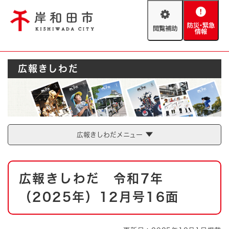
ペ
メニューを飛ばして本文へ
ー
閲
防
ジ
覧
災
の
補
・
先
助
緊
頭
Foreign language
広報きしわだ
急
で
防災・緊急情報
救急・消防
情
す
報
。
やさしい日本語
ハザードマップ
AED設置箇所
文字サイズ
拡大
標準
広報きしわだメニュー
とじる
背景色変更
白
黒
青
本
広報きしわだ 令和7年
文
とじる
（2025年）12月号16面