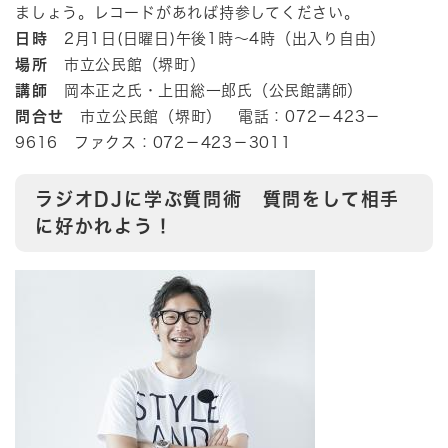
ましょう。レコードがあれば持参してください。
日時
2月1日(日曜日)午後1時～4時（出入り自由）
​場所
市立公民館（堺町）
講師
岡本正之氏・上田総一郎氏（公民館講師）
問合せ
市立公民館（堺町） 電話：072－423－
9616 ファクス：072－423－3011
ラジオDJに学ぶ質問術 質問をして相手
に好かれよう！