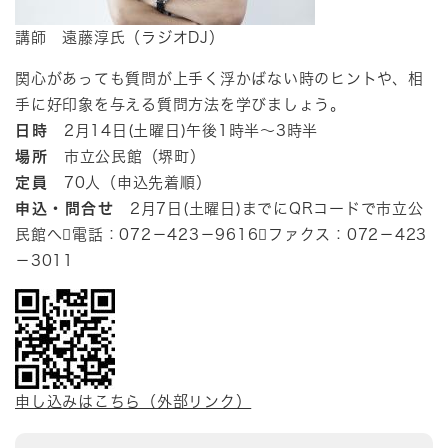
講師 遠藤淳氏（ラジオDJ）
関心があっても質問が上手く浮かばない時のヒントや、相
手に好印象を与える質問方法を学びましょう。
日時
2月14日(土曜日)午後1時半～3時半
場所
市立公民館（堺町）
定員
70人（申込先着順）
申込・問合せ
2月7日(土曜日)までにQRコードで市立公
民館へ電話：072－423－9616ファクス：072－423
－3011
申し込みはこちら（外部リンク）