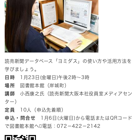
読売新聞データベース「ヨミダス」の使い方や活用方法を
学びましょう。
日時
1月23日(金曜日)午後2時～3時
場所
図書館本館（岸城町）
講師
小西康之氏（読売新聞大阪本社役員室メディアセン
ター）
定員
10人（申込先着順）
申込・問合せ
1月6日(火曜日)から電話またはQRコード
で図書館本館へ電話：072－422－2142