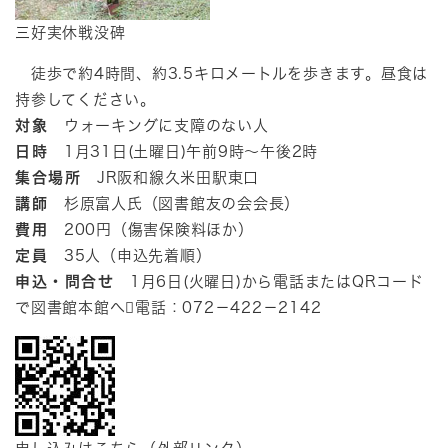
​三好実休戦没碑
徒歩で約4時間、約3.5キロメートルを歩きます。昼食は
持参してください。
対象
ウォーキングに支障のない人
日時
1月31日(土曜日)午前9時～午後2時
集合場所
JR阪和線久米田駅東口
講師
杉原富人氏（図書館友の会会長）
費用
200円（傷害保険料ほか）
定員
35人（申込先着順）
申込・問合せ
1月6日(火曜日)から電話またはQRコード
で図書館本館へ電話：072－422－2142