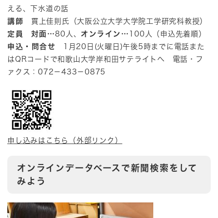
える、下水道の話
講師
貫上佳則氏（大阪公立大学大学院工学研究科教授）
定員
対面…
80人、
オンライン…
100人（申込先着順）
申込・問合せ
1月20日(火曜日)午後5時までに電話また
はQRコードで和歌山大学岸和田サテライトへ 電話・フ
ァクス：072－433－0875
申し込みはこちら（外部リンク）
オンラインデータベースで新聞検索をして
みよう