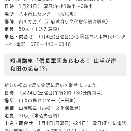
日時
1月24日(土曜日)午後1時半～3時半
場所
八木市民センター（池尻町）​
講師
西川寿勝氏（元府教育庁文化財保護課職員）
定員
50人（申込先着順）
申込・問合せ
1月4日(日曜日)から電話で八木市民センタ
ーへ電話：072－443－6848
短期講座「信長軍団あらわる！ 山手が岸
和田の起点!?」
新しい視点で歴史物語に思いを馳せましょう。
日時
1月24日(土曜日)午後2時（30分前開場）
場所
山直市民センター（三田町）​
講師
山岡邦章（市郷土文化課職員）
定員
30人（申込先着順）
申込・問合せ
1月4日(日曜日)～24日(土曜日)正午に電話
で山直市民センターへ電話：072－441－1451