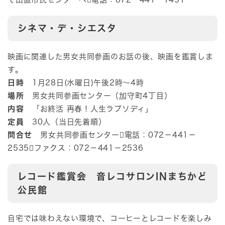
シネマ・デ・シエスタ
映画に関連した男女共同参画のお話の後、映画を鑑賞しま
す。
日時
1月28日(水曜日)午後2時～4時
場所
男女共同参画センター（加守町4丁目）
内容
「お終活 再春！人生ラプソディ」
定員
30人（当日先着順）
問合せ
男女共同参画センター電話：072－441－
2535ファクス：072－441－2536
レコード鑑賞会 音レコサロンINまちかど
公民館
自宅では味わえない環境で、コーヒーとレコードを楽しみ