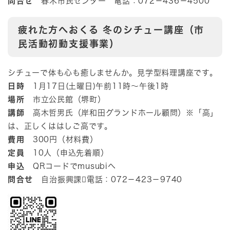
問合せ
春木市民センター 電話：072－436－4500
疲れた方へおくる 冬のシチュー講座（市
民活動初動支援事業）
シチューで体も心も癒しませんか。見学型料理講座です。
日時
1月17日(土曜日)午前11時～午後1時
場所
市立公民館（堺町）
講師
高木哲男氏（岸和田グランドホール顧問）※「高」
は、正しくははしご高です。​
費用
300円（材料費）
定員
10人（申込先着順）
申込
QRコードでmusubiへ
問合せ
自治振興課電話：072－423－9740