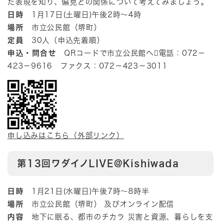
た表現を知り、偏見との関係について考えてみましょう。
日時
1月17日(土曜日)午後2時～4時
場所
市立公民館（堺町）
定員
30人（申込先着順）
申込・問合せ
QRコードで市立公民館へ電話：072－
423－9616 ファクス：072－423－3011
申し込みはこちら（外部リンク）
第13回ワダイノLIVE@Kishiwada
日時
1月21日(水曜日)午後7時～8時半
場所
市立公民館（堺町） 及びオンライン配信
内容
地下に眠る、都市のチカラ 災害と資源、暮らしを支