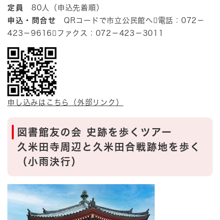
定員
80人（申込先着順）
申込・問合せ
QRコードで市立公民館へ電話：072－
423－9616ファクス：072－423－3011
申し込みはこちら（外部リンク）
図書館友の会 史跡を歩くツアー
久米田寺周辺と久米田合戦跡地を歩く
（小雨決行）