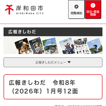
ペ
メニューを飛ばして本文へ
ー
閲
防
ジ
覧
災
の
補
・
先
助
緊
頭
Foreign language
広報きしわだ
急
で
防災・緊急情報
救急・消防
情
す
報
。
やさしい日本語
ハザードマップ
AED設置箇所
文字サイズ
拡大
標準
広報きしわだメニュー
とじる
背景色変更
白
黒
青
本
広報きしわだ 令和8年
文
とじる
（2026年）1月号12面