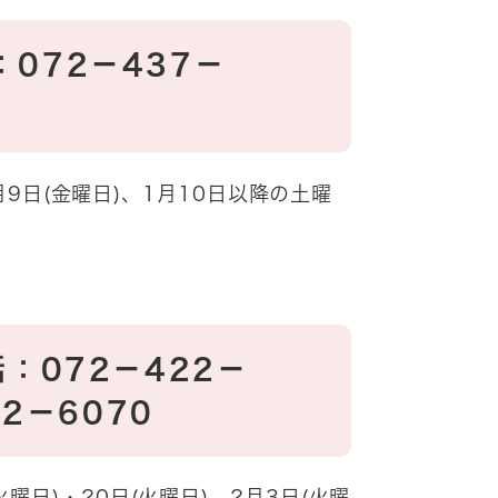
072－437－
9日(金曜日)、1月10日以降の土曜
：072－422－
22－6070
火曜日)・20日(火曜日)、2月3日(火曜