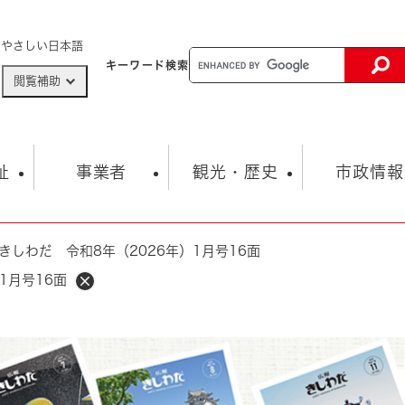
メニューを飛ばして本文へ
やさしい日本語
キーワード
検索
閲覧補助
ザードマップ
AED設置箇所
祉
事業者
観光・歴史
市政情報
きしわだ 令和8年（2026年）1月号16面
健康・生活
子育て
市の概要
入札・契約情報
観光スポット
生涯学習・スポーツ
オープンデータ
総合計画
まちづくり・協働
1月号16面
行財政
産業振興
動画情報
人権・平和
税金
とじる
とじる
市政
環境
職員採用情報
福祉・介護
とじる
市役所・施設の案内