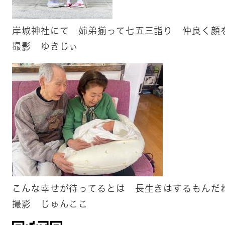
岸城神社にて 姉弟揃って七五三詣り 仲良く顔
​撮影 ゆきじぃ
こんな幸せが待ってるとは 長生きはするもんだ
​撮影 じゅんここ