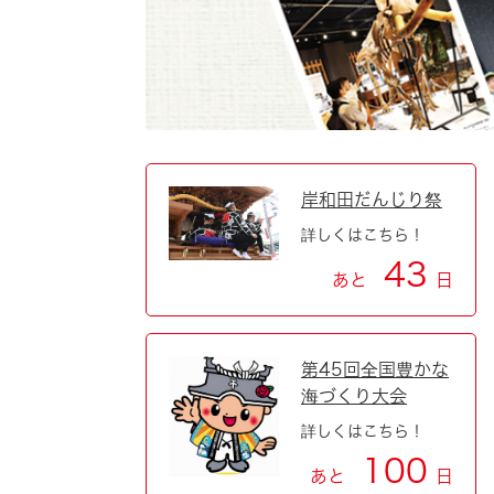
自然・環境・公園
住宅
引っ越し
おくやみ
男女共同参画
地域コミュニティ
ティア・協働
道路・河川・交通
まちづくり
岸和田だんじり祭
詳しくはこちら！
文化
国際交流
43
あと
日
とじる
第45回全国豊かな
海づくり大会
詳しくはこちら！
100
あと
日