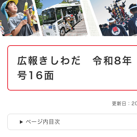
とじる
とじる
・ボラン
本
広報きしわだ 令和8年（
文
号16面
更新日：20
ページ内目次