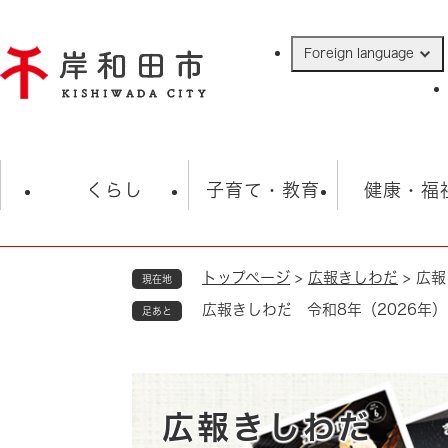
ペ
ー
Foreign language
ジ
の
先
頭
で
防災・緊急情報
救急・消防
ハ
す
くらし
子育て・教育
健康・福
。
トップページ
>
広報きしわだ
>
広報
現在地
相談
学校
住民票・戸籍
観光
福祉・
広報きしわだ 令和8年（2026年）
足あと
税金
保険・年金
歴史
ごみ・衛生・動物
救急・消防
防災・防犯
上水道・下水道
広報きしわだ