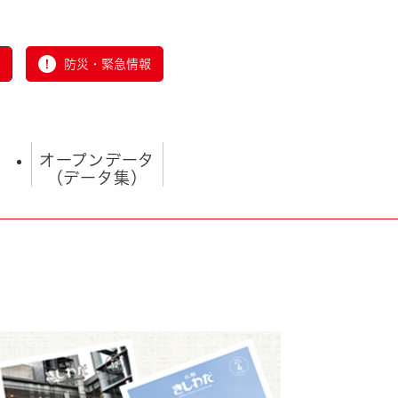
防災・緊急情報
オープンデータ
（データ集）
とじる