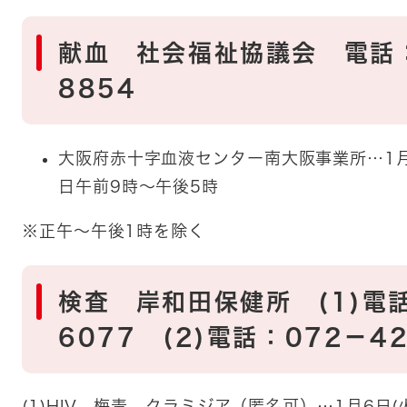
献血 社会福祉協議会 電話：
8854 ​​​​
​大阪府赤十字血液センター南大阪事業所…1月
日午前9時～午後5時
※正午～午後1時を除く
検査 岸和田保健所 (1)電話
6077 (2)電話：072－4
(1)HIV、梅毒、クラミジア（匿名可）…1月6日(