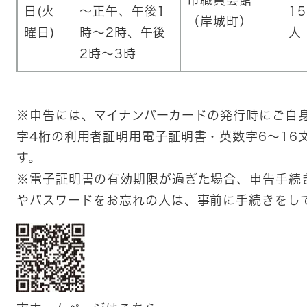
市職員会館
日(火
～正午、午後1
15
（岸城町）
曜日)
時～2時、午後
人
2時～3時
※申告には、マイナンバーカードの発行時にご自
字4桁の利用者証明用電子証明書・英数字6～16
す。
※電子証明書の有効期限が過ぎた場合、申告手続
やパスワードをお忘れの人は、事前に手続きをし