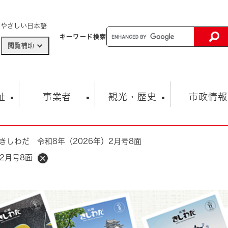
メニューを飛ばして本文へ
やさしい日本語
キーワード
検索
閲覧補助
ザードマップ
AED設置箇所
祉
事業者
観光・歴史
市政情報
きしわだ 令和8年（2026年）2月号8面
健康・生活
子育て
市の概要
入札・契約情報
観光スポット
生涯学習・スポーツ
オープンデータ
総合計画
まちづくり・協働
2月号8面
行財政
産業振興
動画情報
人権・平和
税金
とじる
とじる
市政
環境
職員採用情報
福祉・介護
とじる
市役所・施設の案内