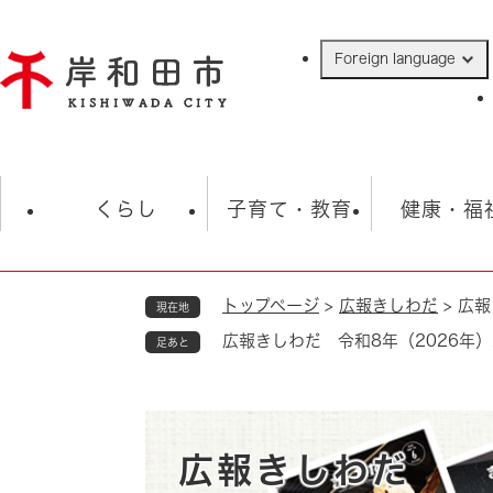
ペ
ー
Foreign language
ジ
の
先
頭
で
防災・緊急情報
救急・消防
ハ
す
くらし
子育て・教育
健康・福
。
トップページ
>
広報きしわだ
>
広報
現在地
相談
学校
住民票・戸籍
観光
福祉・
広報きしわだ 令和8年（2026年）
足あと
税金
保険・年金
歴史
ごみ・衛生・動物
救急・消防
防災・防犯
上水道・下水道
広報きしわだ