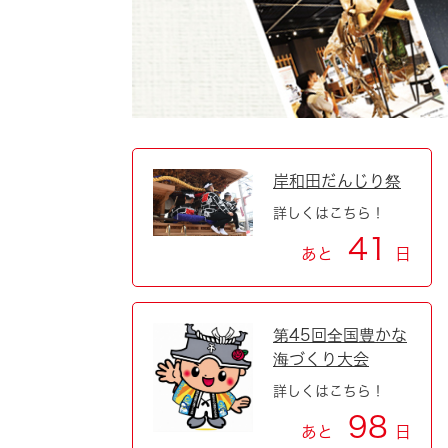
自然・環境・公園
住宅
引っ越し
おくやみ
男女共同参画
地域コミュニティ
ティア・協働
道路・河川・交通
まちづくり
岸和田だんじり祭
詳しくはこちら！
文化
国際交流
41
あと
日
とじる
第45回全国豊かな
海づくり大会
詳しくはこちら！
98
あと
日