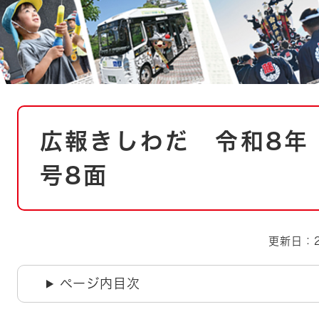
とじる
とじる
・ボラン
本
広報きしわだ 令和8年（
文
号8面
更新日：2
ページ内目次