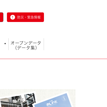
防災・緊急情報
オープンデータ
（データ集）
とじる