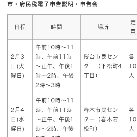
市・府民税電子申告説明・申告会
定
日程
時間
場所
員
午前10時～11
2月3
時、午前11時
桜台市民セン
各
日(火
～正午、午後1
ター（下松町4
10
曜日)
時～2時、午後
丁目）
人
2時～3時
午前10時～11
2月4
時、午前11時
春木市民セン
各
日(水
～正午、午後1
ター（春木若
10
曜日)
時～2時、午後
松町）
人