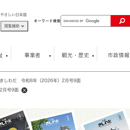
メニューを飛ばして本文へ
やさしい日本語
キーワード
検索
閲覧補助
ザードマップ
AED設置箇所
祉
事業者
観光・歴史
市政情報
きしわだ 令和8年（2026年）2月号9面
健康・生活
子育て
市の概要
入札・契約情報
観光スポット
生涯学習・スポーツ
オープンデータ
総合計画
まちづくり・協働
2月号9面
行財政
産業振興
動画情報
人権・平和
税金
とじる
とじる
市政
環境
職員採用情報
福祉・介護
とじる
市役所・施設の案内