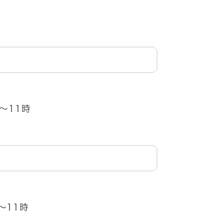
半
～11時
～11時