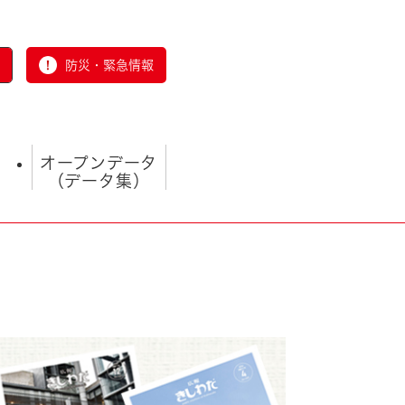
防災・緊急情報
オープンデータ
（データ集）
とじる