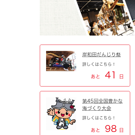
自然・環境・公園
住宅
引っ越し
おくやみ
男女共同参画
地域コミュニティ
ティア・協働
道路・河川・交通
まちづくり
岸和田だんじり祭
詳しくはこちら！
文化
国際交流
41
あと
日
とじる
第45回全国豊かな
海づくり大会
詳しくはこちら！
98
あと
日