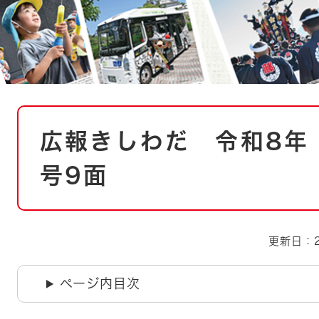
とじる
とじる
・ボラン
本
広報きしわだ 令和8年（
文
号9面
更新日：2
ページ内目次