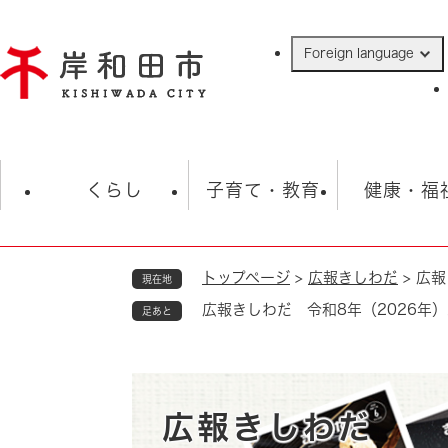
ペ
ー
Foreign language
ジ
の
先
頭
で
防災・緊急情報
救急・消防
ハ
す
くらし
子育て・教育
健康・福
。
トップページ
>
広報きしわだ
>
広報
現在地
相談
学校
住民票・戸籍
観光
福祉・
広報きしわだ 令和8年（2026年）
足あと
税金
保険・年金
歴史
ごみ・衛生・動物
救急・消防
防災・防犯
上水道・下水道
広報きしわだ