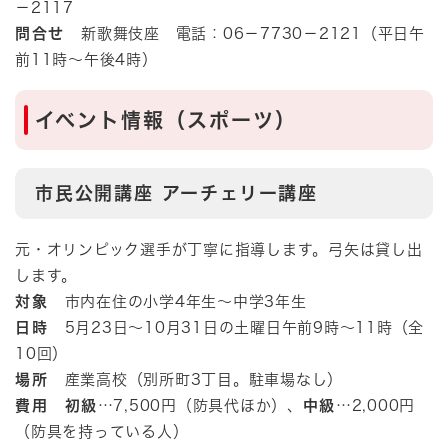
－2117
問合せ
新歌舞伎座 電話：06－7730－2121（平日午
前11時～午後4時）
​イベント情報（スポーツ）
市民公開講座 アーチェリー講座
元・オリンピック選手が丁寧に指導します。弓矢は貸し出
します。
対象
市内在住の小学4年生～中学3年生
日時
5月23日～10月31日の土曜日午前9時～11時（全
10回）
場所
産業高校（別所町3丁目。駐車場なし）
費用 初級
…7,500円（防具代ほか）、
中級
…2,000円
（防具を持っている人）