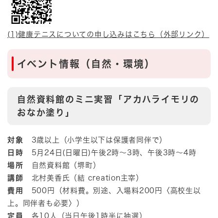
(1)健康テニスについての申し込みはこちら（外部リンク）
​イベント情報（自然・環境）
自然資料館のミニ実習「アカハライモリの
おなか塗り」
対象
3歳以上（小学生以下は保護者同伴で）
日時
5月24日(日曜日)午後2時～3時、午後3時～4時
場所
自然資料館（堺町）
講師
北村美香氏（結 creation主宰）
費用
500円（材料費。別途、入場料200円〈高校生以
上。同伴者も必要〉）
定員
各10人（当日午後1時半に抽選）