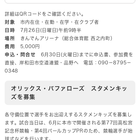
詳細はQRコードをご確認ください。
対象
市内在住・在勤・在学・在クラブ者
日時
7月26日(日曜日)午前9時半
場所
きんでんアリーナ（総合体育館 西之内町）
費用
5,000円
申込・問合せ
6月30日(火曜日)までに申込書、参加費を
直接、岸和田市空道連盟・品野へ 電話：090－8795－
0348
オリックス・バファローズ スタメンキッ
ズを募集
各守備位置で選手をお出迎えするスタメンキッズを募集し
ます。試合当日は、6月に本市で開催される第77回高松宮
記念杯競輪・第4回パールカップPRのため、競輪選手が始
球式などを行います。