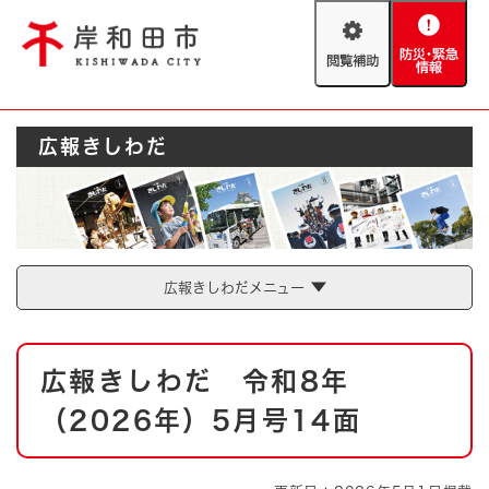
ペ
メニューを飛ばして本文へ
ー
閲
防
ジ
覧
災
の
補
・
先
助
緊
頭
Foreign language
広報きしわだ
急
で
防災・緊急情報
救急・消防
情
す
報
。
やさしい日本語
ハザードマップ
AED設置箇所
文字サイズ
拡大
標準
広報きしわだメニュー
とじる
背景色変更
白
黒
青
本
広報きしわだ 令和8年
文
とじる
（2026年）5月号14面