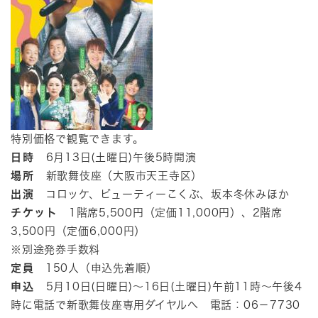
特別価格で観覧できます。
日時
6月13日(土曜日)午後5時開演
場所
新歌舞伎座（大阪市天王寺区）
出演
コロッケ、ビューティーこくぶ、坂本冬休みほか
チケット
1階席5,500円（定価11,000円）、2階席
3,500円（定価6,000円）
※別途発券手数料
定員
150人（申込先着順）
申込
5月10日(日曜日)～16日(土曜日)午前11時～午後4
時に電話で新歌舞伎座専用ダイヤルへ 電話：06－7730