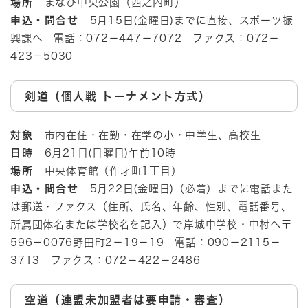
場所
まなび中央公園（西之内町）
申込・問合せ
5月15日(金曜日)までに直接、スポーツ振
興課へ 電話：072－447－7072 ファクス：072－
423－5030
剣道（個人戦 トーナメント方式）
対象
市内在住・在勤・在学の小・中学生、高校生
日時
6月21日(日曜日)午前10時
場所
中央体育館（作才町1丁目）
申込・問合せ
5月22日(金曜日)（必着）までに電話また
は郵送・ファクス（住所、氏名、年齢、性別、電話番号、
所属団体名または学校名を記入）で岸城中学校・中村へ〒
596－0076野田町2－19－19 電話：090－2115－
3713 ファクス：072－422－2486
空道（連盟未加盟者は要申請・審査）