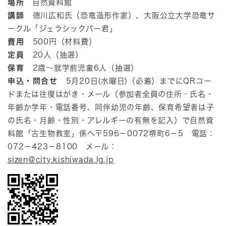
場所
自然資料館
講師
徳川広和氏（恐竜造形作家）、大阪公立大学恐竜サ
ークル「ジェラシックパー君」
費用
500円（材料費）
定員
20人（抽選）
保育
2歳～就学前児童6人（抽選）
申込・問合せ
5月20日(水曜日)（必着）までにQRコー
ドまたは往復はがき・メール（参加者全員の住所・氏名・
年齢か学年・電話番号、同伴幼児の年齢、保育希望者は子
の氏名・月齢・性別・アレルギーの有無を記入）で自然資
料館「古生物教室」係へ〒596－0072堺町6－5 電話：
072－423－8100 メール：
sizen@city.kishiwada.lg.jp