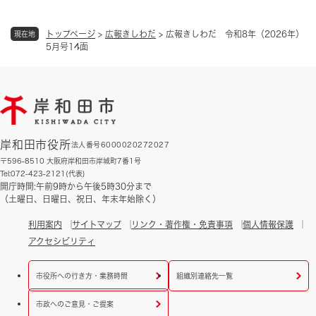
トップページ
>
広報きしわだ
>
広報きしわだ 令和8年（2026年）
現在地
5月号14面
岸和田市役所
法人番号6000020272027
〒596-8510 大阪府岸和田市岸城町7番1号
Tel:072-423-2121(代表)
開庁時間:午前9時から午後5時30分まで
（土曜日、日曜日、祝日、年末年始除く）
利用案内
サイトマップ
リンク・著作権・免責事項
個人情報保護
アクセシビリティ
市役所への行き方・業務時間
組織別連絡先一覧
市政へのご意見・ご提案