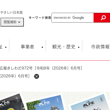
メニューを飛ばして本文へ
やさしい日本語
キーワード
検索
閲覧補助
ザードマップ
AED設置箇所
祉
事業者
観光・歴史
市政情報
広報きしわだ972号［令和8年（2026年）6月号］
健康・生活
子育て
市の概要
入札・契約情報
観光スポット
生涯学習・スポーツ
オープンデータ
総合計画
まちづくり・協働
2026年）6月号］
行財政
産業振興
動画情報
人権・平和
税金
とじる
とじる
市政
環境
職員採用情報
福祉・介護
とじる
市役所・施設の案内