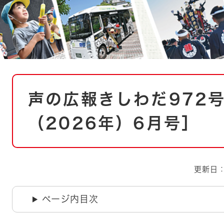
とじる
とじる
・ボラン
本
声の広報きしわだ972
文
（2026年）6月号］
更新日：
ページ内目次