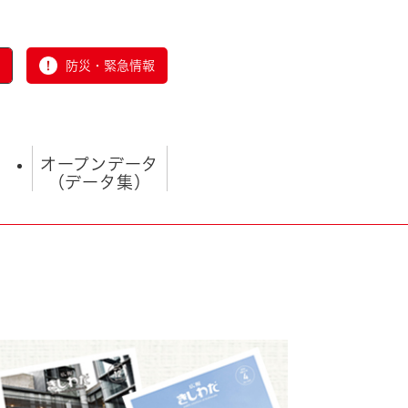
防災・緊急情報
オープンデータ
（データ集）
とじる