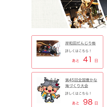
自然・環境・公園
住宅
引っ越し
おくやみ
男女共同参画
地域コミュニティ
ティア・協働
道路・河川・交通
まちづくり
岸和田だんじり祭
詳しくはこちら！
文化
国際交流
41
あと
日
とじる
第45回全国豊かな
海づくり大会
詳しくはこちら！
98
あと
日