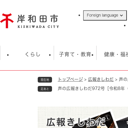
ペ
ー
Foreign language
ジ
の
先
頭
で
防災・緊急情報
救急・消防
ハ
す
くらし
子育て・教育
健康・福
。
トップページ
>
広報きしわだ
>
声の
現在地
相談
学校
住民票・戸籍
観光
福祉・
声の広報きしわだ972号［令和8年（
足あと
税金
保険・年金
歴史
ごみ・衛生・動物
救急・消防
防災・防犯
上水道・下水道
広報きしわだ