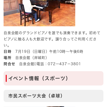
自泉会館のグランドピアノを誰でも演奏できます。初めて
ピアノに触る人も大歓迎です。譲り合ってご利用くださ
い。
日時
7月19日（日曜日）午前10時～午後6時
場所
自泉会館（岸城町）
問合せ
自泉会館電話：072ー437－3801​
イベント情報（スポーツ）
市民スポーツ大会（卓球）