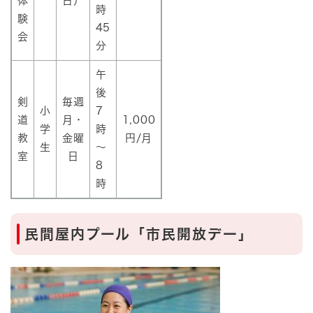
体
日）
時
験
45
会
分
午
後
剣
毎週
小
7
道
月・
1,000
学
時
教
金曜
円/月
生
～
室
日
8
時
民間屋内プール「市民開放デー」