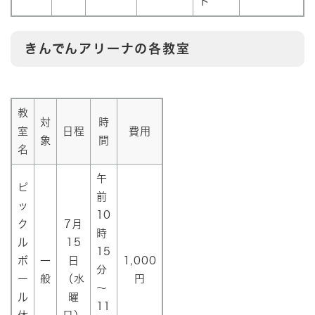
ト
きんでんアリーナの各教室
教
対
時
室
日程
費用
象
間
名
午
ピ
前
ッ
10
ク
7月
時
ル
15
15
ボ
一
日
1,000
分
ー
般
（水
円
～
ル
曜
11