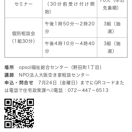
70人（申込
セミナー
（30分前受け付け開
先着順）
始）
午後1時50分～2時20
3組（抽
分
選）
個別相談会
（1組30分）
午後4時10分～4時40
3組（抽
分
選）
場所
opsol福祉総合センター（野田町1丁目）
講師
NPO法人大阪空き家相談センター
申込・問合せ
7月24日（金曜日）までにQRコードまた
は電話で住宅政策課へ電話：072ー447－6513