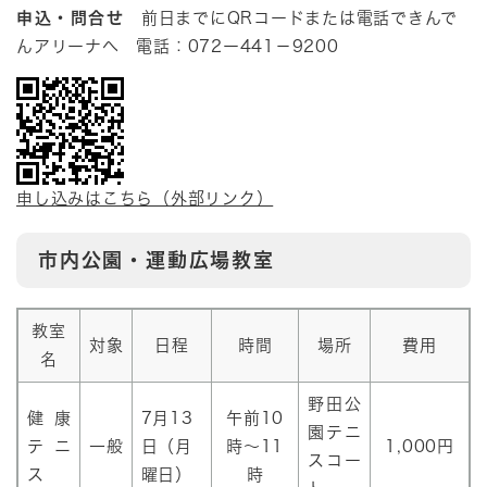
申込・問合せ
前日までにQRコードまたは電話できんで
んアリーナへ 電話：072ー441－9200​
申し込みはこちら（外部リンク）
市内公園・運動広場教室
教室
対象
日程
時間
場所
費用
名
野田公
健康
7月13
午前10
園テニ
テニ
一般
日（月
時～11
1,000円
スコー
ス
曜日）
時