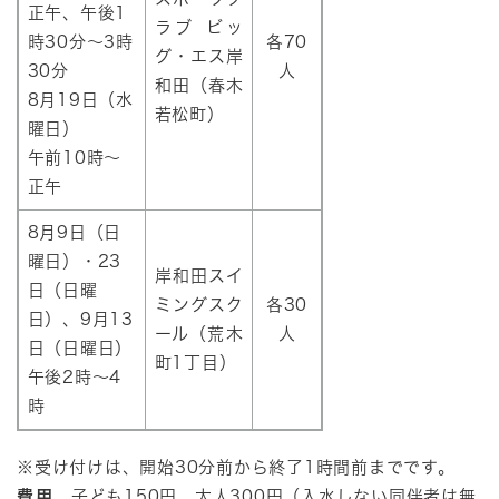
正午、午後1
ラブ ビッ
時30分～3時
各70
グ・エス岸
30分
人
和田（春木
8月19日（水
若松町）
曜日）
午前10時～
正午
8月9日（日
曜日）・23
岸和田スイ
日（日曜
ミングスク
各30
日）、9月13
ール（荒木
人
日（日曜日）
町1丁目）
午後2時～4
時
​※受け付けは、開始30分前から終了1時間前までです。
費用
子ども150円、大人300円（入水しない同伴者は無