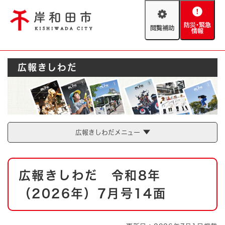
ペ
メニューを飛ばして本文へ
ー
閲
防
ジ
覧
災
の
補
・
先
助
緊
頭
Foreign language
広報きしわだ
急
で
防災・緊急情報
救急・消防
情
す
報
。
やさしい日本語
ハザードマップ
AED設置箇所
文字サイズ
拡大
標準
広報きしわだメニュー
とじる
背景色変更
白
黒
青
本
広報きしわだ 令和8年
文
とじる
（2026年）7月号14面