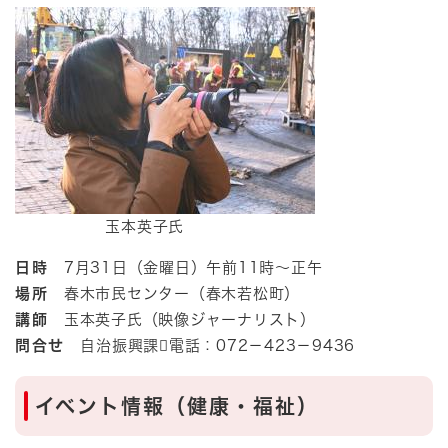
玉本英子氏
日時
7月31日（金曜日）午前11時～正午
場所
春木市民センター（春木若松町）
講師
玉本英子氏（映像ジャーナリスト）​
問合せ
自治振興課電話：072－423－9436
イベント情報（健康・福祉）