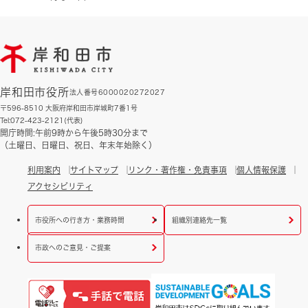
岸和田市役所
法人番号6000020272027
〒596-8510 大阪府岸和田市岸城町7番1号
Tel:072-423-2121(代表)
開庁時間:午前9時から午後5時30分まで
（土曜日、日曜日、祝日、年末年始除く）
利用案内
サイトマップ
リンク・著作権・免責事項
個人情報保護
アクセシビリティ
市役所への行き方・業務時間
組織別連絡先一覧
市政へのご意見・ご提案