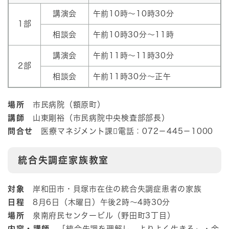
講演会
午前10時～10時30分
1部
相談会
午前10時30分～11時
講演会
午前11時～11時30分
2部
相談会
午前11時30分～正午
場所
市民病院（額原町）
講師
山東剛裕（市民病院中央検査部部長）
問合せ
医療マネジメント課電話：072－445－1000​
統合失調症家族教室
対象
岸和田市・貝塚市在住の統合失調症患者の家族
日程
8月6日（木曜日）午後2時～4時30分
場所
泉南府民センタービル（野田町3丁目）
内容・講師
「統合失調を理解し、よりよく生きる」・金