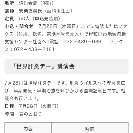
場所
沼町会館（沼町）
講師
安栗直美氏（歯科衛生士）
定員
50人（申込先着順）
申込・問合せ
7月22日（水曜日）までに電話またはファ
クス（住所、氏名、電話番号を記入）で岸和田市地域包括
支援センター社協へ電話：072－439－0361 ファク
ス：072－439－2481​
「世界肝炎デー」講演会
7月28日は世界肝炎デーです。肝炎ウイルスへの理解を広
げ、早期発見・早期治療を呼びかける国際記念日です。相
談会も行います。
日程
7月28日（火曜日）
時間
表のとおり
内容
時間