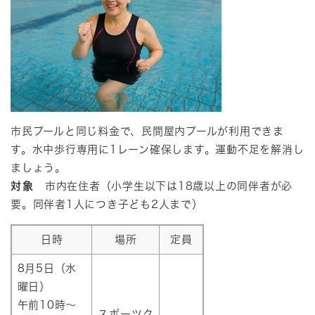
市民プールと同じ料金で、民間屋内プールが利用できま
す。水中歩行専用に1レーン確保します。運動不足を解消し
ましょう。
対象
市内在住者（小学生以下は18歳以上の同伴者が必
要。同伴者1人につき子ども2人まで）
日時
場所
定員
8月5日（水
曜日）
午前10時～
スポーツク