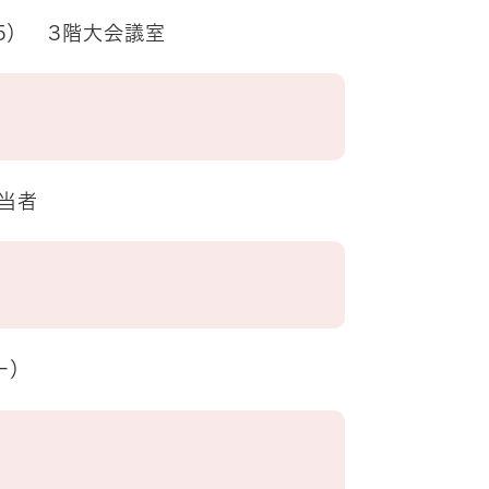
5） 3階大会議室
当者
ー）