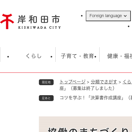
ペ
ー
Foreign language
ジ
の
先
頭
で
防災・緊急情報
救急・消防
ハ
す
くらし
子育て・教育
健康・福
。
トップページ
>
分類でさがす
>
くら
現在地
相談
学校
住民票・戸籍
観光
福祉・
座」（募集は終了しました）
税金
保険・年金
歴史
コツを学ぶ！「決算書作成講座」（
足あと
ごみ・衛生・動物
救急・消防
防災・防犯
上水道・下水道