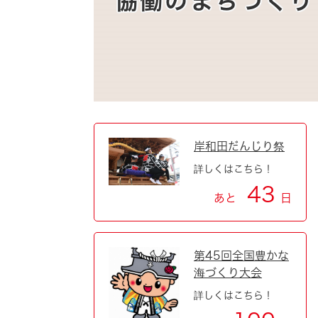
協働のまちづくり
自然・環境・公園
住宅
引っ越し
おくやみ
男女共同参画
地域コミュニティ
ティア・協働
道路・河川・交通
まちづくり
岸和田だんじり祭
文化
国際交流
詳しくはこちら！
43
あと
日
とじる
第45回全国豊かな
海づくり大会
詳しくはこちら！