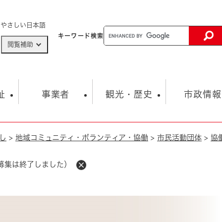
メニューを飛ばして本文へ
やさしい日本語
キーワード
検索
閲覧補助
ザードマップ
AED設置箇所
祉
事業者
観光・歴史
市政情報
し
>
地域コミュニティ・ボランティア・協働
>
市民活動団体
>
協
健康・生活
子育て
市の概要
入札・契約情報
観光スポット
生涯学習・スポーツ
オープンデータ
総合計画
まちづくり・協働
行財政
産業振興
動画情報
人権・平和
税金
募集は終了しました）
とじる
とじる
市政
環境
職員採用情報
福祉・介護
とじる
市役所・施設の案内