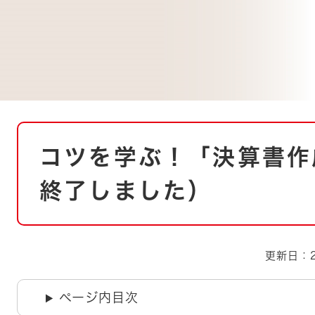
とじる
とじる
・ボラン
本
コツを学ぶ！「決算書作
文
終了しました）
更新日：2
ページ内目次