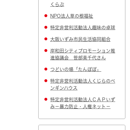
くらぶ
NPO法人草の根福祉
特定非営利活動法人趣味の卓球
大阪いずみ市民生活協同組合
岸和田シティプロモーション推
進協議会 笹部美千代さん
つどいの場「たんぽぽ」
特定非営利活動法人くじらのペ
ンギンハウス
特定非営利活動法人ＣＡＰいず
み－暴力防止・人権ネット－