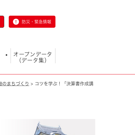
防災・緊急情報
オープンデータ
（データ集）
働のまちづくり
>
コツを学ぶ！「決算書作成講
とじる