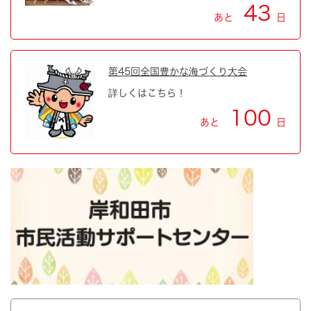
43
あと
日
第45回全国豊かな海づくり大会
詳しくはこちら！
100
あと
日