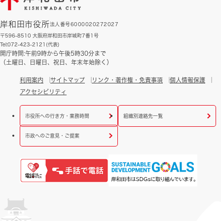
岸和田市役所
法人番号6000020272027
〒596-8510 大阪府岸和田市岸城町7番1号
Tel:072-423-2121(代表)
開庁時間:午前9時から午後5時30分まで
（土曜日、日曜日、祝日、年末年始除く）
利用案内
サイトマップ
リンク・著作権・免責事項
個人情報保護
アクセシビリティ
市役所への行き方・業務時間
組織別連絡先一覧
市政へのご意見・ご提案