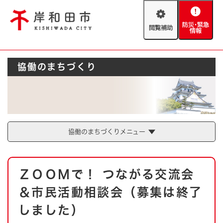
ペ
メニューを飛ばして本文へ
ー
閲
防
ジ
覧
災
の
補
・
先
助
緊
頭
Foreign language
協働のまちづくり
急
で
防災・緊急情報
救急・消防
情
す
報
。
やさしい日本語
ハザードマップ
AED設置箇所
文字サイズ
拡大
標準
とじる
協働のまちづくりメニュー
背景色変更
白
黒
青
本
ＺＯＯＭで！ つながる交流会
文
とじる
＆市民活動相談会（募集は終了
しました）