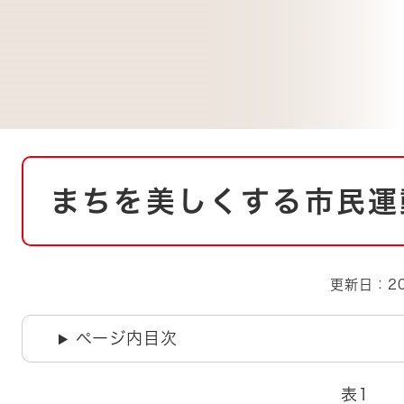
とじる
とじる
・ボラン
本
まちを美しくする市民運
文
更新日：20
ページ内目次
表1