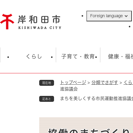
ペ
ー
Foreign language
ジ
の
先
頭
で
防災・緊急情報
救急・消防
ハ
す
くらし
子育て・教育
健康・福
。
トップページ
>
分類でさがす
>
くら
現在地
相談
学校
住民票・戸籍
観光
福祉・
進協議会
税金
保険・年金
歴史
まちを美しくする市民運動推進協議
足あと
ごみ・衛生・動物
救急・消防
防災・防犯
上水道・下水道