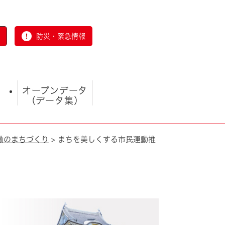
防災・緊急情報
オープンデータ
（データ集）
働のまちづくり
>
まちを美しくする市民運動推
とじる