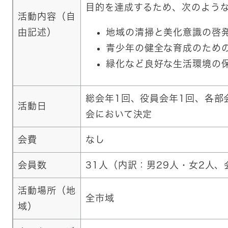
目的を達成するため、次のよう
活動内容（自
由記述）
地域の清掃と美化意識の啓
青少年の健全な育成のため
緑化など良好な生活環境の
総会年1回、役員会年1回、各部
活動日
会において決定
会費
なし
会員数
31人（内訳：男29人・女2人
活動場所（地
全市域
域）