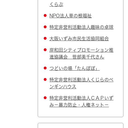
くらぶ
NPO法人草の根福祉
特定非営利活動法人趣味の卓球
大阪いずみ市民生活協同組合
岸和田シティプロモーション推
進協議会 笹部美千代さん
つどいの場「たんぽぽ」
特定非営利活動法人くじらのペ
ンギンハウス
特定非営利活動法人ＣＡＰいず
み－暴力防止・人権ネット－