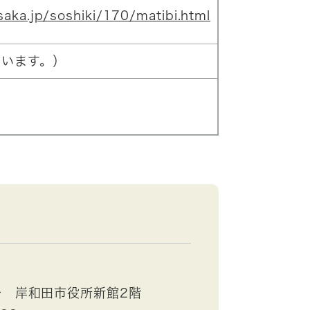
saka.jp/soshiki/170/matibi.html
ています。）
号 岸和田市役所新館2階