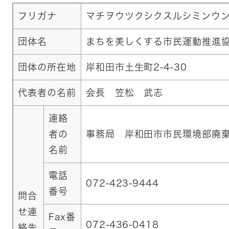
フリガナ
マチヲウツクシクスルシミンウ
団体名
まちを美しくする市民運動推進
団体の所在地
岸和田市土生町2-4-30
代表者の名前
会長 笠松 武志
連絡
者の
事務局 岸和田市市民環境部廃
名前
電話
072-423-9444
番号
問合
せ連
Fax番
072-436-0418
絡先