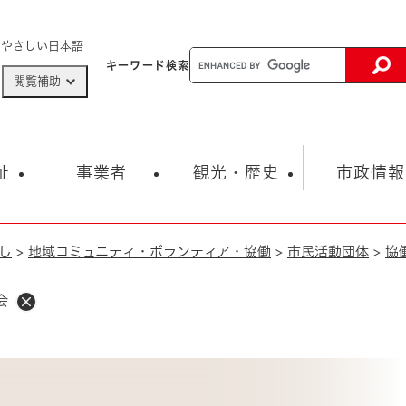
メニューを飛ばして本文へ
やさしい日本語
キーワード
検索
閲覧補助
ザードマップ
AED設置箇所
祉
事業者
観光・歴史
市政情報
し
>
地域コミュニティ・ボランティア・協働
>
市民活動団体
>
協
健康・生活
子育て
市の概要
入札・契約情報
観光スポット
生涯学習・スポーツ
オープンデータ
総合計画
まちづくり・協働
行財政
産業振興
動画情報
人権・平和
税金
会
とじる
とじる
市政
環境
職員採用情報
福祉・介護
とじる
市役所・施設の案内