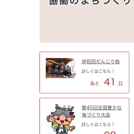
協働のまちづくり
自然・環境・公園
住宅
引っ越し
おくやみ
男女共同参画
地域コミュニティ
ティア・協働
道路・河川・交通
まちづくり
岸和田だんじり祭
文化
国際交流
詳しくはこちら！
41
あと
日
とじる
第45回全国豊かな
海づくり大会
詳しくはこちら！