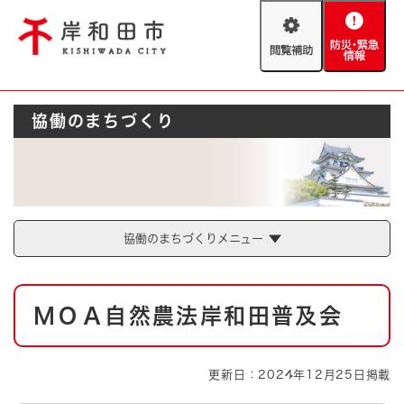
ペ
メニューを飛ばして本文へ
ー
閲
防
ジ
覧
災
の
補
・
先
助
緊
頭
Foreign language
協働のまちづくり
急
で
防災・緊急情報
救急・消防
情
す
報
。
やさしい日本語
ハザードマップ
AED設置箇所
文字サイズ
拡大
標準
とじる
協働のまちづくりメニュー
背景色変更
白
黒
青
本
ＭＯＡ自然農法岸和田普及会
文
とじる
更新日：2024年12月25日掲載