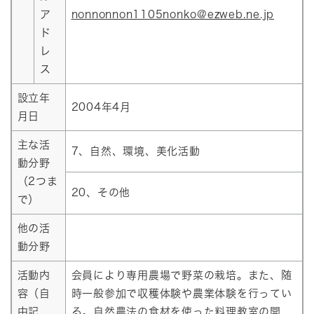
ア
nonnonnon1105nonko@ezweb.ne.jp
ド
レ
ス
設立年
2004年4月
月日
主な活
7、自然、環境、美化活動
動分野
（2つま
20、その他
で）
他の活
動分野
活動内
会員により専用農場で野菜の栽培。また、随
容（自
時一般参加で収穫体験や農業体験を行ってい
由記
る。自然農法の食材を使った料理教室の開