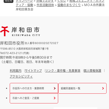
トップページ
>
分類でさがす
>
くらし
>
地域コミュニティ・ボラン
現在地
ティア・協働
>
市民活動団体
>
協働のまちづくり
>
ＭＯＡ自然農法
岸和田普及会
岸和田市役所
法人番号6000020272027
〒596-8510 大阪府岸和田市岸城町7番1号
Tel:072-423-2121(代表)
開庁時間:午前9時から午後5時30分まで
（土曜日、日曜日、祝日、年末年始除く）
利用案内
サイトマップ
リンク・著作権・免責事項
個人情報保護
アクセシビリティ
市役所への行き方・業務時間
組織別連絡先一覧
市政へのご意見・ご提案