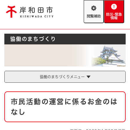
ペ
メニューを飛ばして本文へ
ー
閲
防
ジ
覧
災
の
補
・
先
助
緊
頭
Foreign language
協働のまちづくり
急
で
防災・緊急情報
救急・消防
情
す
報
。
やさしい日本語
ハザードマップ
AED設置箇所
文字サイズ
拡大
標準
とじる
協働のまちづくりメニュー
背景色変更
白
黒
青
本
市民活動の運営に係るお金のは
文
とじる
なし