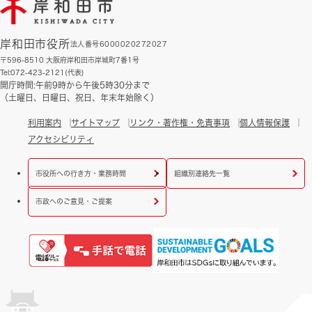
岸和田市役所
法人番号6000020272027
〒596-8510 大阪府岸和田市岸城町7番1号
Tel:072-423-2121(代表)
開庁時間:午前9時から午後5時30分まで
（土曜日、日曜日、祝日、年末年始除く）
利用案内
サイトマップ
リンク・著作権・免責事項
個人情報保護
アクセシビリティ
市役所への行き方・業務時間
組織別連絡先一覧
市政へのご意見・ご提案