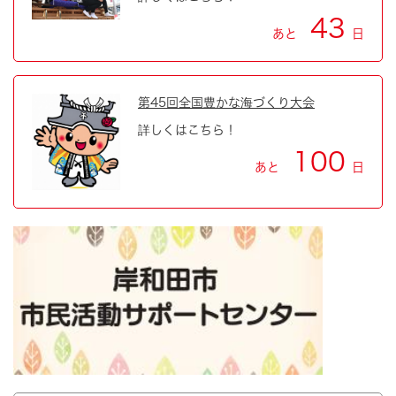
43
あと
日
第45回全国豊かな海づくり大会
詳しくはこちら！
100
あと
日