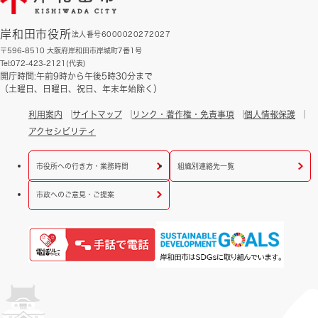
岸和田市役所
法人番号6000020272027
〒596-8510 大阪府岸和田市岸城町7番1号
Tel:072-423-2121(代表)
開庁時間:午前9時から午後5時30分まで
（土曜日、日曜日、祝日、年末年始除く）
利用案内
サイトマップ
リンク・著作権・免責事項
個人情報保護
アクセシビリティ
市役所への行き方・業務時間
組織別連絡先一覧
市政へのご意見・ご提案