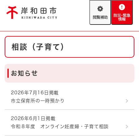
ペ
メニューを飛ばして本文へ
ー
閲
防
ジ
覧
災
の
補
・
先
助
緊
頭
Foreign language
本
急
で
防災・緊急情報
救急・消防
相談（子育て）
文
情
す
報
。
やさしい日本語
ハザードマップ
AED設置箇所
お知らせ
文字サイズ
拡大
標準
とじる
背景色変更
白
黒
青
2026年7月16日掲載
市立保育所の一時預かり
とじる
2026年6月1日掲載
令和８年度 オンライン妊産婦・子育て相談