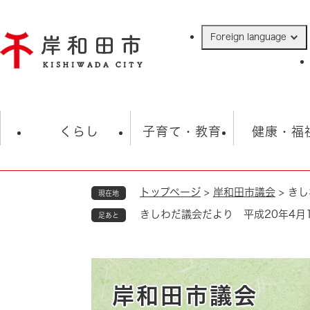
ペ
ー
Foreign language
ジ
の
先
頭
で
防災・緊急情報
救急・消防
ハ
す
くらし
子育て・教育
健康・福
。
トップページ
>
岸和田市議会
>
きし
現在地
相談
学校
住民票・戸籍
観光
福祉・
きしわだ議会だより 平成20年4月1
足あと
税金
保険・年金
歴史
ごみ・衛生・動物
救急・消防
防災・防犯
上水道・下水道
岸和田市議会