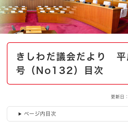
とじる
とじる
・ボラン
本
きしわだ議会だより 平
文
号（No132）目次
更新日：
ページ内目次