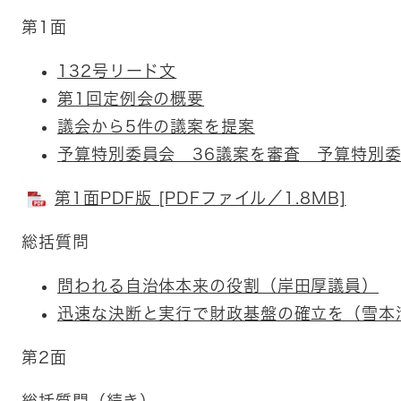
第1面
132号リード文
第1回定例会の概要
議会から5件の議案を提案
予算特別委員会 36議案を審査 予算特別
第1面PDF版 [PDFファイル／1.8MB]
総括質問
問われる自治体本来の役割（岸田厚議員）
迅速な決断と実行で財政基盤の確立を（雪本
第2面
総括質問（続き）