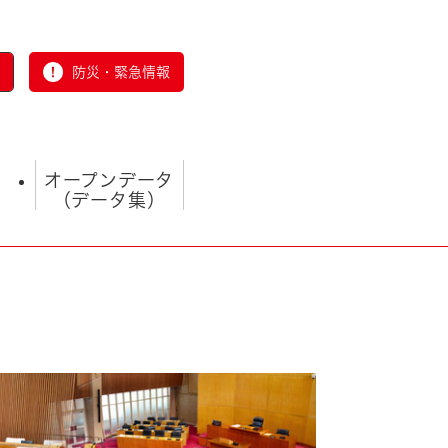
防災・緊急情報
オープンデータ
（データ集）
とじる