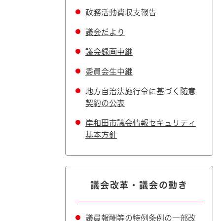
政務活動費収支報告
議会だより
議会録画中継
委員会生中継
地方自治法施行令に基づく随意
契約の公表
岸和田市議会情報セキュリティ
基本方針
議会改革・議会の動き
議員報酬等の特例条例の一部改