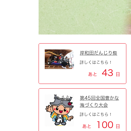
自然・環境・公園
住宅
引っ越し
おくやみ
男女共同参画
地域コミュニティ
ティア・協働
道路・河川・交通
まちづくり
岸和田だんじり祭
詳しくはこちら！
文化
国際交流
43
あと
日
とじる
第45回全国豊かな
海づくり大会
詳しくはこちら！
100
あと
日