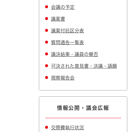
会議の予定
議案書
議案付託区分表
質問通告一覧表
議決結果・議員の賛否
可決された意見書・決議・請願
視察報告会
情報公開・議会広報
交際費執行状況