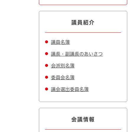
議員紹介
議員名簿
議長・副議長のあいさつ
会派別名簿
委員会名簿
議会選出委員名簿
会議情報