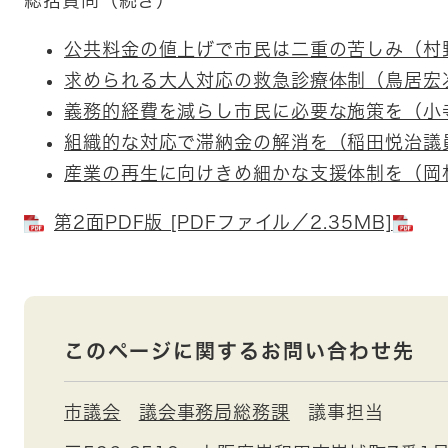
公共料金の値上げで市民は二重の苦しみ（村
求められる大人対応の救急診療体制（鳥居宏
義務的経費を減らし市民に必要な施策を（小
組織的な対応で滞納金の解消を（稲田悦治議
産業の再生に向けきめ細かな支援体制を（岡
第2面PDF版 [PDFファイル／2.35MB]
このページに関するお問い合わせ先
市議会
議会事務局総務課
議事担当