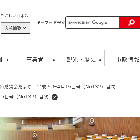
メニューを飛ばして本文へ
やさしい日本語
キーワード
検索
閲覧補助
ザードマップ
AED設置箇所
祉
事業者
観光・歴史
市政情報
わだ議会だより 平成20年4月15日号（No132）目次
健康・生活
子育て
市の概要
入札・契約情報
観光スポット
生涯学習・スポーツ
オープンデータ
総合計画
まちづくり・協働
5日号（No132）目次
行財政
産業振興
動画情報
人権・平和
税金
とじる
とじる
市政
環境
職員採用情報
福祉・介護
とじる
市役所・施設の案内