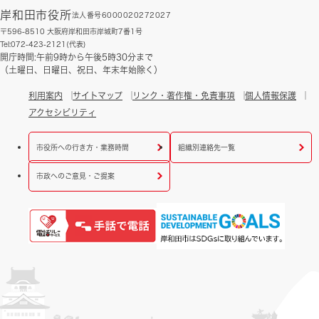
岸和田市役所
法人番号6000020272027
〒596-8510 大阪府岸和田市岸城町7番1号
Tel:072-423-2121(代表)
開庁時間:午前9時から午後5時30分まで
（土曜日、日曜日、祝日、年末年始除く）
利用案内
サイトマップ
リンク・著作権・免責事項
個人情報保護
アクセシビリティ
市役所への行き方・業務時間
組織別連絡先一覧
市政へのご意見・ご提案