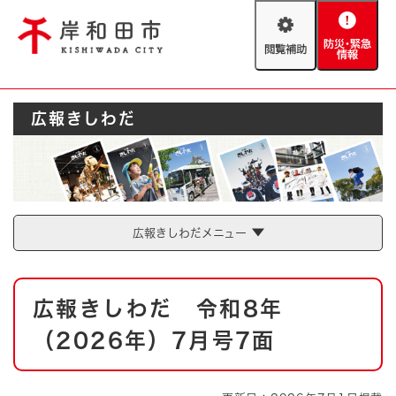
ペ
メニューを飛ばして本文へ
ー
閲
防
ジ
覧
災
の
補
・
先
助
緊
頭
Foreign language
広報きしわだ
急
で
防災・緊急情報
救急・消防
情
す
報
。
やさしい日本語
ハザードマップ
AED設置箇所
文字サイズ
拡大
標準
広報きしわだメニュー
とじる
背景色変更
白
黒
青
本
広報きしわだ 令和8年
文
とじる
（2026年）7月号7面