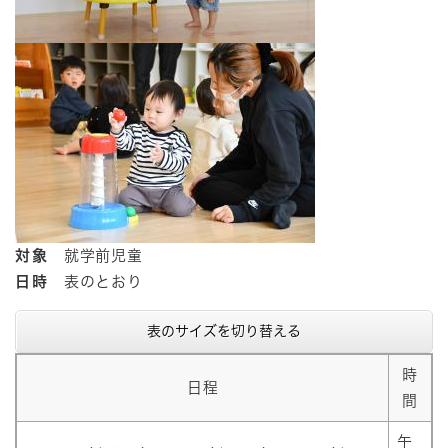
対象
就学前児童
日時
表のとおり
表のサイズを切り替える
時
日程
間
午