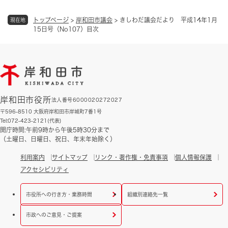
トップページ
>
岸和田市議会
>
きしわだ議会だより 平成14年1月
現在地
15日号（No107）目次
岸和田市役所
法人番号6000020272027
〒596-8510 大阪府岸和田市岸城町7番1号
Tel:072-423-2121(代表)
開庁時間:午前9時から午後5時30分まで
（土曜日、日曜日、祝日、年末年始除く）
利用案内
サイトマップ
リンク・著作権・免責事項
個人情報保護
アクセシビリティ
市役所への行き方・業務時間
組織別連絡先一覧
市政へのご意見・ご提案