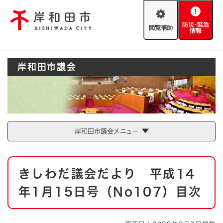
ペ
メニューを飛ばして本文へ
ー
閲
防
ジ
覧
災
の
補
・
先
助
緊
頭
Foreign language
岸和田市議会
急
で
防災・緊急情報
救急・消防
情
す
報
。
やさしい日本語
ハザードマップ
AED設置箇所
文字サイズ
拡大
標準
岸和田市議会メニュー
とじる
背景色変更
白
黒
青
本
きしわだ議会だより 平成14
文
とじる
年1月15日号（No107）目次