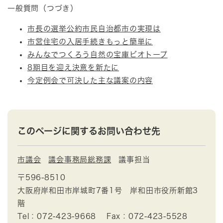
一般質問（つづき）
市長の選挙公約市民自治都市の実現は
市営住宅の入居手続きもっと簡単に
みんなでつくろう自然の宝庫ビオトープ
8期目を迎え決意を新たに
今定例会で可決した主な議案の内容
このページに関するお問い合わせ先
市議会
議会事務局総務課
議事担当
〒596-8510
大阪府岸和田市岸城町7番1号 岸和田市役所新館3
階
Tel：072-423-9668
Fax：072-423-5528