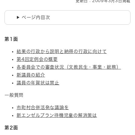
更新日：2009年3月3日掲載
ページ内目次
第1面
結果の行政から説明と納得の行政に向けて
第4回定例会の概要
各委員会での審査状況（文教民生・事業・総務）
新議員の紹介
議員の年賀状は禁止
一般質問
市町村合併活発な議論を
新エンゼルプラン待機児童の解消策は
第2
面