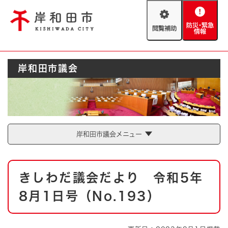
ペ
メニューを飛ばして本文へ
ー
閲
防
ジ
覧
災
の
補
・
先
助
緊
頭
Foreign language
岸和田市議会
急
で
防災・緊急情報
救急・消防
情
す
報
。
やさしい日本語
ハザードマップ
AED設置箇所
文字サイズ
拡大
標準
岸和田市議会メニュー
とじる
背景色変更
白
黒
青
本
きしわだ議会だより 令和5年
文
とじる
8月1日号（No.193）