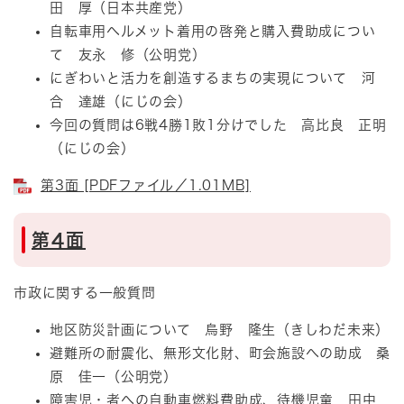
田 厚（日本共産党）
自転車用ヘルメット着用の啓発と購入費助成につい
て 友永 修（公明党）
にぎわいと活力を創造するまちの実現について 河
合 達雄（にじの会）
今回の質問は6戦4勝1敗1分けでした 高比良 正明
（にじの会）
第3面 [PDFファイル／1.01MB]
第4面
市政に関する一般質問
地区防災計画について 烏野 隆生（きしわだ未来）
避難所の耐震化、無形文化財、町会施設への助成 桑
原 佳一（公明党）
障害児・者への自動車燃料費助成、待機児童 田中