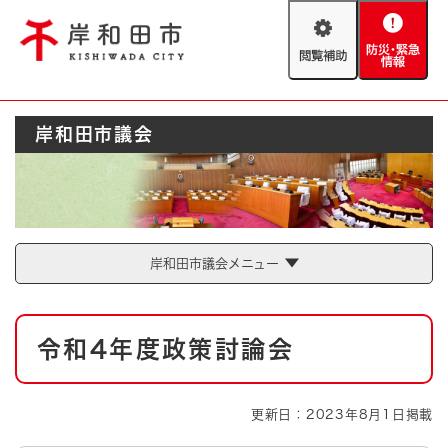
ペ
メニューを飛ばして本文へ
ー
閲
防
ジ
覧
災
の
補
・
先
助
緊
頭
Foreign language
岸和田市議会
急
で
防災・緊急情報
救急・消防
情
す
報
。
やさしい日本語
ハザードマップ
AED設置箇所
文字サイズ
拡大
標準
岸和田市議会メニュー
とじる
背景色変更
白
黒
青
本
令和4年度政策討論会
文
とじる
更新日：2023年8月1日掲載