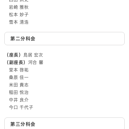
岩崎 雅秋
松本 妙子
雪本 清浩
第二分科会
（座長）
鳥居 宏次​
（副座長）
河合 馨
堂本 啓祐
桑原 佳一
米田 貴志
稲田 悦治
中井 良介
今口 千代子
第三分科会