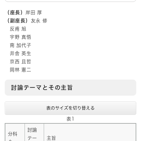
（座長）
岸田 厚
（副座長）
友永 修
反甫 旭
宇野 真悟
南 加代子
井舎 英生
京西 且哲
岡林 憲二
討論テーマとその主旨
表のサイズを切り替える
表1
討論
分科
テー
主旨