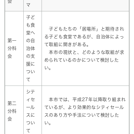
会
マ
子ど
も食
子どもたちの「居場所」と期待され
堂へ
る子ども食堂であるが、自治体によっ
第一
の自
て取組に開きがある。
分科
治体
本市の現状と、どのような取組が求
会
の支
められているのかについて検討した
援に
い。
つい
て
シテ
ィセ
本市では、平成27年以降取り組まれ
第二
ール
ているが、より効果的なシティセール
分科
スに
スのあり方や手法について検討した
会
つい
い。
て