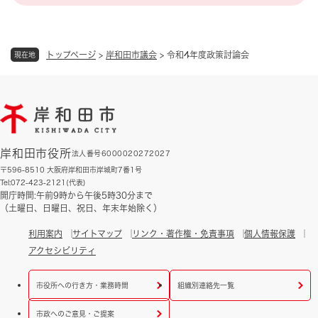
トップページ
>
岸和田市議会
>
令和4年度政策討論会
現在地
岸和田市役所
法人番号6000020272027
〒596-8510 大阪府岸和田市岸城町7番1号
Tel:072-423-2121(代表)
開庁時間:午前9時から午後5時30分まで
（土曜日、日曜日、祝日、年末年始除く）
利用案内
サイトマップ
リンク・著作権・免責事項
個人情報保護
アクセシビリティ
市役所への行き方・業務時間
組織別連絡先一覧
市政へのご意見・ご提案