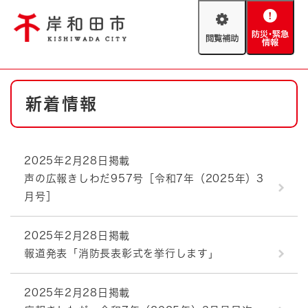
ペ
メニューを飛ばして本文へ
ー
閲
防
ジ
覧
災
の
補
・
先
助
緊
頭
Foreign language
本
急
で
防災・緊急情報
救急・消防
新着情報
文
情
す
報
。
やさしい日本語
ハザードマップ
AED設置箇所
2025年2月28日掲載
文字サイズ
拡大
標準
声の広報きしわだ957号［令和7年（2025年）3
とじる
月号］
背景色変更
白
黒
青
2025年2月28日掲載
とじる
報道発表「消防長表彰式を挙行します」
2025年2月28日掲載