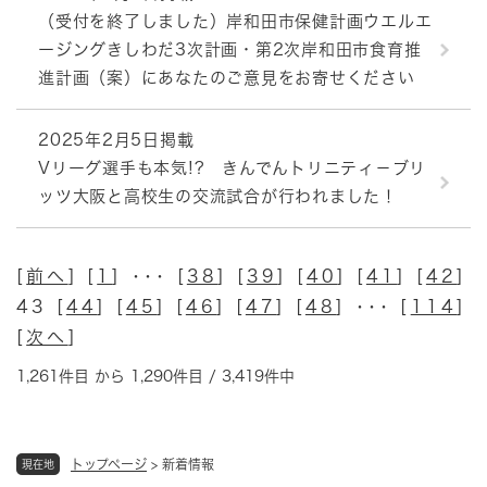
（受付を終了しました）岸和田市保健計画ウエルエ
ージングきしわだ3次計画・第2次岸和田市食育推
進計画（案）にあなたのご意見をお寄せください
2025年2月5日掲載
Vリーグ選手も本気!? きんでんトリニティ－ブリ
ッツ大阪と高校生の交流試合が行われました！
[
前へ
] [
1
] ･･･ [
38
] [
39
] [
40
] [
41
] [
42
]
43 [
44
] [
45
] [
46
] [
47
] [
48
] ･･･ [
114
]
[
次へ
]
1,261件目 から 1,290件目 / 3,419件中
トップページ
>
新着情報
現在地