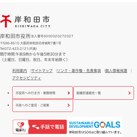
岸和田市役所
法人番号6000020272027
〒596-8510 大阪府岸和田市岸城町7番1号
Tel:072-423-2121(代表)
開庁時間:午前9時から午後5時30分まで
（土曜日、日曜日、祝日、年末年始除く）
利用案内
サイトマップ
リンク・著作権・免責事項
個人情報保護
アクセシビリティ
市役所への行き方・業務時間
組織別連絡先一覧
市政へのご意見・ご提案