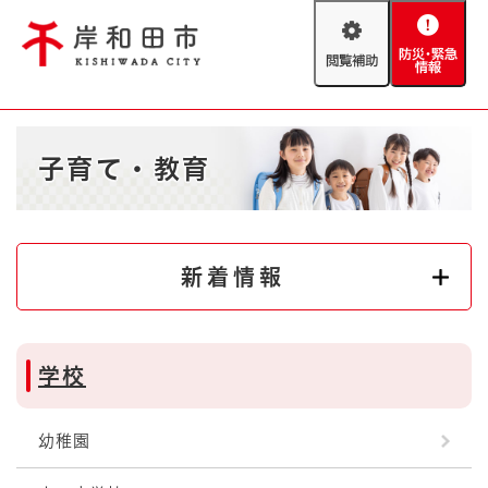
ペ
メニューを飛ばして本文へ
ー
閲
防
ジ
覧
災
の
補
・
先
助
緊
頭
Foreign language
本
急
で
防災・緊急情報
救急・消防
子育て・教育
文
情
す
報
。
やさしい日本語
ハザードマップ
AED設置箇所
文字サイズ
拡大
標準
新着情報
とじる
背景色変更
白
黒
青
学校
とじる
幼稚園