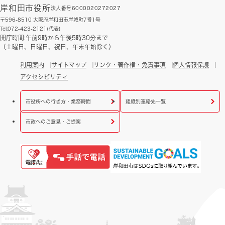
岸和田市役所
法人番号6000020272027
〒596-8510 大阪府岸和田市岸城町7番1号
Tel:072-423-2121(代表)
開庁時間:午前9時から午後5時30分まで
（土曜日、日曜日、祝日、年末年始除く）
利用案内
サイトマップ
リンク・著作権・免責事項
個人情報保護
アクセシビリティ
市役所への行き方・業務時間
組織別連絡先一覧
市政へのご意見・ご提案