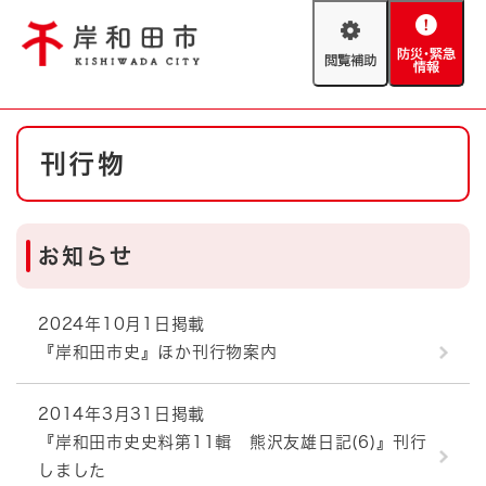
ペ
メニューを飛ばして本文へ
ー
閲
防
ジ
覧
災
の
補
・
先
助
緊
頭
Foreign language
本
急
で
防災・緊急情報
救急・消防
刊行物
文
情
す
報
。
やさしい日本語
ハザードマップ
AED設置箇所
お知らせ
文字サイズ
拡大
標準
とじる
背景色変更
白
黒
青
2024年10月1日掲載
『岸和田市史』ほか刊行物案内
とじる
2014年3月31日掲載
『岸和田市史史料第11輯 熊沢友雄日記(6)』刊行
しました