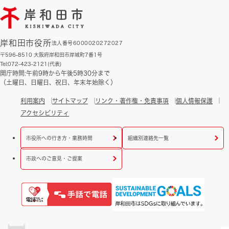
岸和田市役所
法人番号6000020272027
〒596-8510 大阪府岸和田市岸城町7番1号
Tel:072-423-2121(代表)
開庁時間:午前9時から午後5時30分まで
（土曜日、日曜日、祝日、年末年始除く）
利用案内
サイトマップ
リンク・著作権・免責事項
個人情報保護
アクセシビリティ
市役所への行き方・業務時間
組織別連絡先一覧
市政へのご意見・ご提案