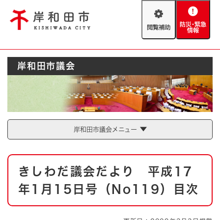
ペ
メニューを飛ばして本文へ
ー
閲
防
ジ
覧
災
の
補
・
先
助
緊
頭
Foreign language
岸和田市議会
急
で
防災・緊急情報
救急・消防
情
す
報
。
やさしい日本語
ハザードマップ
AED設置箇所
文字サイズ
拡大
標準
岸和田市議会メニュー
とじる
背景色変更
白
黒
青
本
きしわだ議会だより 平成17
文
とじる
年1月15日号（No119）目次