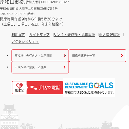
岸和田市役所
法人番号6000020272027
〒596-8510 大阪府岸和田市岸城町7番1号
Tel:072-423-2121(代表)
開庁時間:午前9時から午後5時30分まで
（土曜日、日曜日、祝日、年末年始除く）
利用案内
サイトマップ
リンク・著作権・免責事項
個人情報保護
アクセシビリティ
市役所への行き方・業務時間
組織別連絡先一覧
市政へのご意見・ご提案