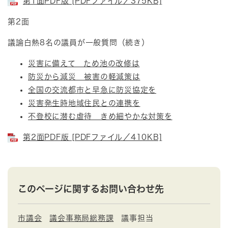
第1面PDF版 [PDFファイル／375KB]
第2面
議論白熱8名の議員が一般質問（続き）
災害に備えて ため池の改修は
防災から減災 被害の軽減策は
全国の交流都市と早急に防災協定を
災害発生時地域住民との連携を
不登校に潜む虐待 きめ細やかな対策を
第2面PDF版 [PDFファイル／410KB]
このページに関するお問い合わせ先
市議会
議会事務局総務課
議事担当