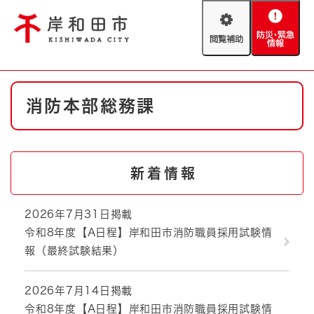
ペ
メニューを飛ばして本文へ
ー
閲
防
ジ
覧
災
の
補
・
先
助
緊
頭
Foreign language
本
急
で
防災・緊急情報
救急・消防
消防本部総務課
文
情
す
報
。
やさしい日本語
ハザードマップ
AED設置箇所
文字サイズ
拡大
標準
新着情報
とじる
背景色変更
白
黒
青
2026年7月31日掲載
令和8年度【A日程】岸和田市消防職員採用試験情
とじる
報（最終試験結果）
2026年7月14日掲載
令和8年度【A日程】岸和田市消防職員採用試験情