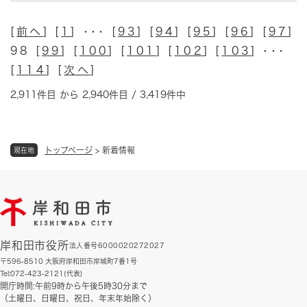
[
前へ
] [
1
] ･･･ [
93
] [
94
] [
95
] [
96
] [
97
]
98 [
99
] [
100
] [
101
] [
102
] [
103
] ･･･
[
114
] [
次へ
]
2,911件目 から 2,940件目 / 3,419件中
トップページ
>
新着情報
現在地
岸和田市役所
法人番号6000020272027
〒596-8510 大阪府岸和田市岸城町7番1号
Tel:072-423-2121(代表)
開庁時間:午前9時から午後5時30分まで
（土曜日、日曜日、祝日、年末年始除く）