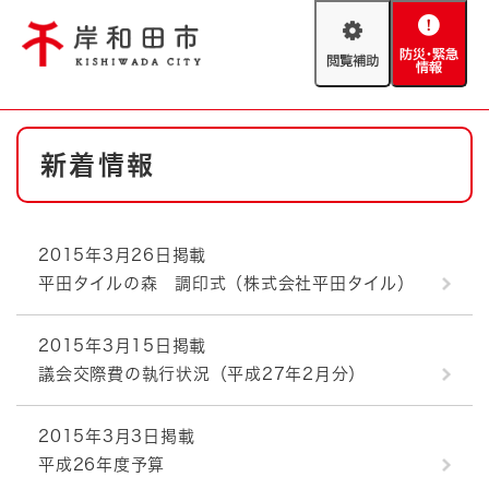
ペ
メニューを飛ばして本文へ
ー
閲
防
ジ
覧
災
の
補
・
先
助
緊
頭
Foreign language
本
急
で
防災・緊急情報
救急・消防
新着情報
文
情
す
報
。
やさしい日本語
ハザードマップ
AED設置箇所
2015年3月26日掲載
文字サイズ
拡大
標準
平田タイルの森 調印式（株式会社平田タイル）
とじる
背景色変更
白
黒
青
2015年3月15日掲載
議会交際費の執行状況（平成27年2月分）
とじる
2015年3月3日掲載
平成26年度予算