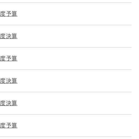
年度予算
年度決算
年度予算
年度決算
年度決算
年度予算