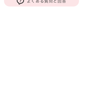
よくある質問と回答