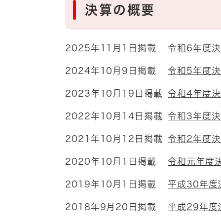
決算の概要
2025年11月1日掲載
令和6年度
2024年10月9日掲載
令和5年度
2023年10月19日掲載
令和4年度
2022年10月14日掲載
令和3年度
2021年10月12日掲載
令和2年度
2020年10月1日掲載
令和元年度
2019年10月1日掲載
平成30年度
2018年9月20日掲載
平成29年度