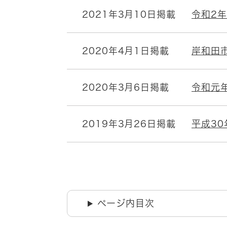
2021年3月10日掲載
令和2
2020年4月1日掲載
岸和田
2020年3月6日掲載
令和元
2019年3月26日掲載
平成30
ページ内目次