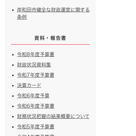
岸和田市健全な財政運営に関する
条例
資料・報告書
令和8年度予算書
財政状況資料集
令和7年度予算書
決算カード
令和6年度予算
令和6年度予算書
財務状況把握の結果概要について
令和5年度予算書