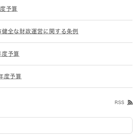
年度予算
市健全な財政運営に関する条例
年度予算
年度予算
RSS