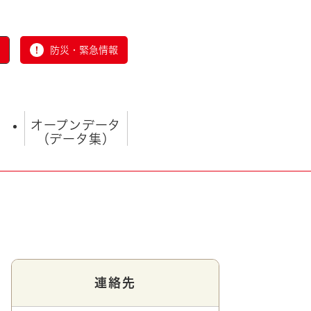
防災・緊急情報
オープンデータ
（データ集）
とじる
連絡先