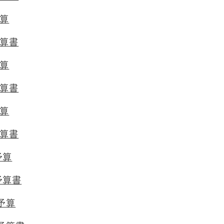
予算
予算書
予算
予算書
予算
予算書
予算
予算書
予算