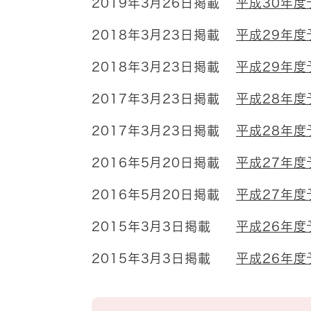
2019年3月26日掲載
平成30年度
2018年3月23日掲載
平成29年度
2018年3月23日掲載
平成29年度
2017年3月23日掲載
平成28年度
2017年3月23日掲載
平成28年度
2016年5月20日掲載
平成27年度
2016年5月20日掲載
平成27年度
2015年3月3日掲載
平成26年度
2015年3月3日掲載
平成26年度