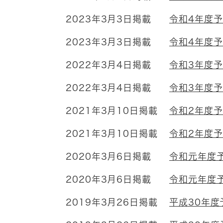
2023年3月3日掲載
令和4年度
2023年3月3日掲載
令和4年度
2022年3月4日掲載
令和3年度
2022年3月4日掲載
令和3年度
2021年3月10日掲載
令和2年度
2021年3月10日掲載
令和2年度
2020年3月6日掲載
令和元年度
2020年3月6日掲載
令和元年度
2019年3月26日掲載
平成30年度