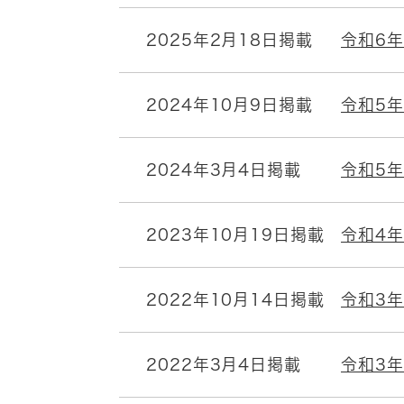
2025年2月18日掲載
令和6
2024年10月9日掲載
令和5
2024年3月4日掲載
令和5
2023年10月19日掲載
令和4
2022年10月14日掲載
令和3
2022年3月4日掲載
令和3