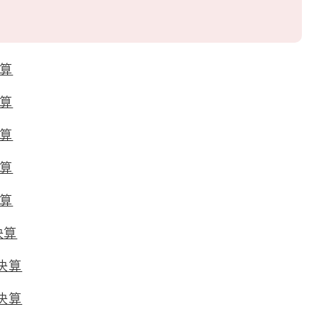
決算
決算
決算
決算
決算
決算
決算
決算