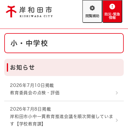
ペ
メニューを飛ばして本文へ
ー
閲
防
ジ
覧
災
の
補
・
先
助
緊
頭
Foreign language
本
急
で
防災・緊急情報
救急・消防
小・中学校
文
情
す
報
。
やさしい日本語
ハザードマップ
AED設置箇所
お知らせ
文字サイズ
拡大
標準
とじる
背景色変更
白
黒
青
2026年7月10日掲載
教育委員会の点検・評価
とじる
2026年7月8日掲載
岸和田市小中一貫教育推進会議を順次開催していま
す【学校教育課】