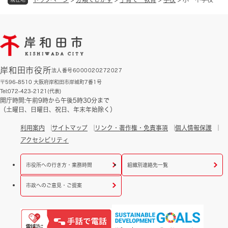
岸和田市役所
法人番号6000020272027
〒596-8510 大阪府岸和田市岸城町7番1号
Tel:072-423-2121(代表)
開庁時間:午前9時から午後5時30分まで
（土曜日、日曜日、祝日、年末年始除く）
利用案内
サイトマップ
リンク・著作権・免責事項
個人情報保護
アクセシビリティ
市役所への行き方・業務時間
組織別連絡先一覧
市政へのご意見・ご提案