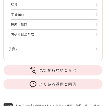
給食
学童保育
援助・相談
青少年健全育成
子育て
見つからないときは
よくある質問と回答
トップページ
>
分類でさがす
>
子育て・教育
>
学校
>
小・中学校
現在地