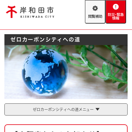
ペ
メニューを飛ばして本文へ
ー
閲
防
ジ
覧
災
の
補
・
先
助
緊
頭
Foreign language
ゼロカーボンシティへの道
急
で
防災・緊急情報
救急・消防
情
す
報
。
やさしい日本語
ハザードマップ
AED設置箇所
文字サイズ
拡大
標準
とじる
背景色変更
白
黒
青
とじる
ゼロカーボンシティへの道メニュー
本