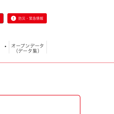
防災・緊急情報
オープンデータ
（データ集）
とじる