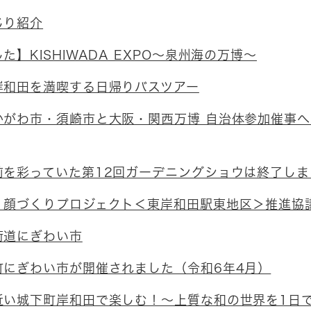
じり紹介
た】KISHIWADA EXPO～泉州海の万博～
岸和田を満喫する日帰りバスツアー
かがわ市・須崎市と大阪・関西万博 自治体参加催事
前を彩っていた第12回ガーデニングショウは終了しま
・顔づくりプロジェクト＜東岸和田駅東地区＞推進協
街道にぎわい市
町にぎわい市が開催されました（令和6年4月）
近い城下町岸和田で楽しむ！～上質な和の世界を1日