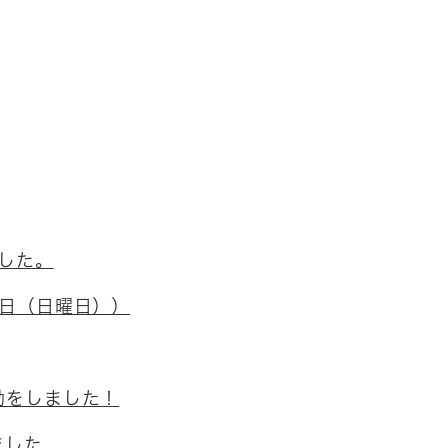
した。
3日（日曜日））
動をしました！
ました