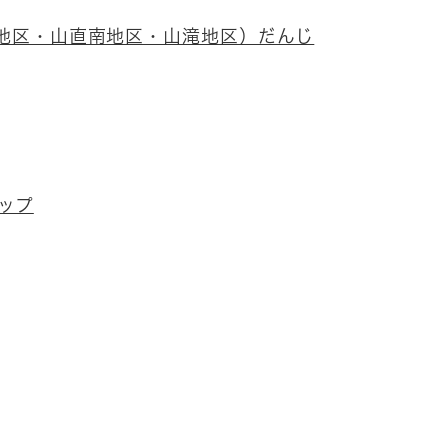
地区・山直南地区・山滝地区）だんじ
ップ