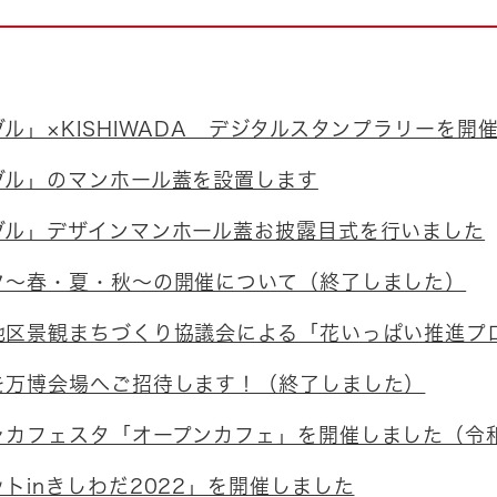
とじる
とじる
・ボラン
ル」×KISHIWADA デジタルスタンプラリーを開
ブル」のマンホール蓋を設置します
ブル」デザインマンホール蓋お披露目式を行いました
ク～春・夏・秋～の開催について（終了しました）
地区景観まちづくり協議会による「花いっぱい推進プ
を万博会場へご招待します！（終了しました）
ャカフェスタ「オープンカフェ」を開催しました（令和
トinきしわだ2022」を開催しました