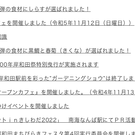
2弾の食材にしらすが選ばれました！
ェを開催しました（令和5年11月12日（日曜日））
知識
1弾の食材に黒鯛と春菊（きくな）が選ばれました！
100年岸和田祭特別曳行が実施されます
岸和田駅前を彩った”ガーデニングショウ”は終了しま
オープンカフェ』を開催しました。（令和4年11月1
つけイベントを開催しました
ットｉｎきしわだ2022」 南海なんば駅にてＰＲ活
岸和田まちびらきフェスタ第4回実行委員会を開催し