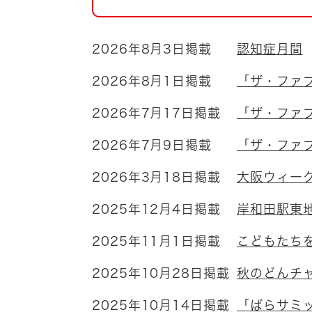
自然・環境・公園
住宅
引っ越し
おくやみ
2026年8月3日掲載
認知症月間
男女共同参画
地域コミュニティ
2026年8月1日掲載
「ザ・ファブ
ティア・協働
2026年7月17日掲載
「ザ・ファ
道路・河川・交通
まちづくり
2026年7月9日掲載
「ザ・ファ
文化
国際交流
2026年3月18日掲載
大阪ウィー
とじる
2025年12月4日掲載
岸和田駅東
2025年11月1日掲載
こどもたち
2025年10月28日掲載
秋のどんチ
2025年10月14日掲載
「ばらサミッ