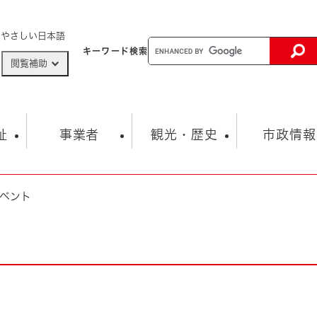
メニューを飛ばして本文へ
やさしい日本語
キーワード
検索
閲覧補助
ザードマップ
AED設置箇所
祉
事業者
観光・歴史
市政情報
ベント
健康・生活
子育て
市の概要
入札・契約情報
観光スポット
生涯学習・スポーツ
オープンデータ
総合計画
まちづくり・協働
行財政
産業振興
動画情報
人権・平和
税金
とじる
とじる
市政
環境
職員採用情報
福祉・介護
とじる
市役所・施設の案内