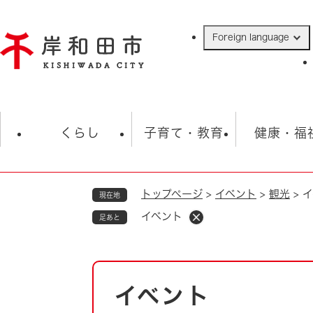
ペ
ー
Foreign language
ジ
の
先
頭
で
防災・緊急情報
救急・消防
ハ
す
くらし
子育て・教育
健康・福
。
トップページ
>
イベント
>
観光
>
イ
現在地
相談
学校
住民票・戸籍
観光
福祉・
イベント
足あと
税金
保険・年金
歴史
ごみ・衛生・動物
救急・消防
本
イベント
防災・防犯
文
上水道・下水道