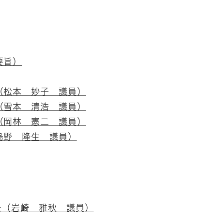
要旨）
（松本 妙子 議員）
（雪本 清浩 議員）
（岡林 憲二 議員）
烏野 隆生 議員）
を（岩崎 雅秋 議員）