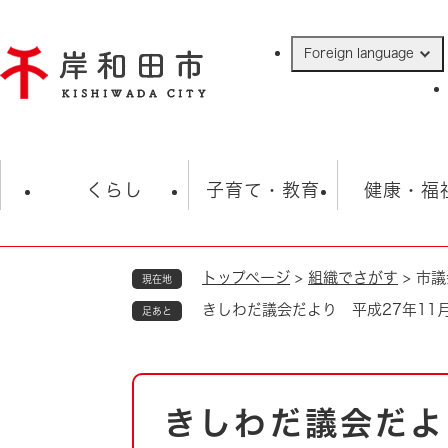
ペ
ー
Foreign language
ジ
の
先
頭
で
防災・緊急情報
救急・消防
ハ
す
くらし
子育て・教育
健康・福
。
トップページ
>
組織でさがす
>
市議
現在地
相談
学校
住民票・戸籍
観光
福祉・
きしわだ議会だより 平成27年11月1
足あと
税金
保険・年金
歴史
ごみ・衛生・動物
救急・消防
本
きしわだ議会だよ
防災・防犯
文
上水道・下水道