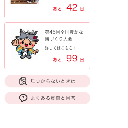
42
あと
日
第45回全国豊かな
海づくり大会
詳しくはこちら！
99
あと
日
見つからないときは
よくある質問と回答