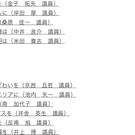
を（金子 拓矢 議員）
もに（岸田 厚 議員）
（桑原 佳一 議員）
障は（中井 良介 議員）
用は（米田 貴志 議員）
ぎわいを（京西 且哲 議員）
エリアに（池内 矢一 議員）
（南 加代子 議員）
バスを（井舎 英生 議員）
を（反甫 旭 議員）
備を（井上 博 議員）