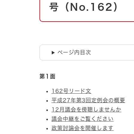
自然・環境・公園
号（No.162）
住宅
引っ越し
おくやみ
男女共同参画
地域コミュニティ
ティア・協働
道路・河川・交通
ページ内目次
まちづくり
文化
国際交流
第1面
とじる
162号リード文
平成27年第3回定例会の概要
12月議会を傍聴しませんか
議会中継をご覧ください
政策討論会を開催します