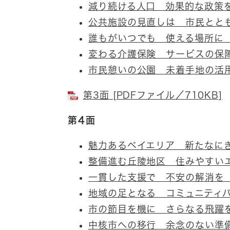
減り続ける人口 効果的な政策
公共施設の見直しは 市民とと
誰もがいつでも 使える場所に
変わる介護保険 サービスの保
市民憩いの公園 未着手地の活
第3面 [PDFファイル／710KB]
第4面
魅力あるベイエリア 新たなに
整備進む丘陵地区 住みやすい
一貫した支援で 不安の解消を
地域の足となる コミュニティ
市の節目を機に さらなる飛躍
中核市への移行 余念のない準