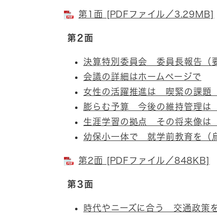
第1面 [PDFファイル／3.29MB]
第2面
決算特別委員会 委員長報告（
会議の詳細はホームページで
女性の活躍推進は 喫緊の課題
膨らむ予算 今後の維持管理は
生涯学習の拠点 その将来像は
幼保小一体で 就学前教育を（
第2面 [PDFファイル／848KB]
第3面
時代やニーズに合う 交通政策