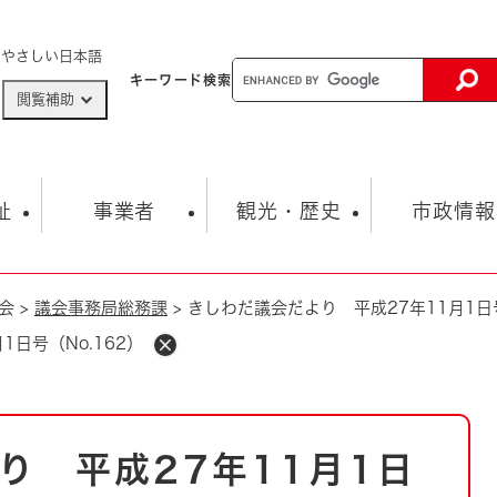
メニューを飛ばして本文へ
やさしい日本語
キーワード
検索
閲覧補助
ザードマップ
AED設置箇所
祉
事業者
観光・歴史
市政情報
会
>
議会事務局総務課
>
きしわだ議会だより 平成27年11月1日号
健康・生活
子育て
市の概要
入札・契約情報
観光スポット
生涯学習・スポーツ
オープンデータ
総合計画
まちづくり・協働
日号（No.162）
行財政
産業振興
動画情報
人権・平和
税金
とじる
とじる
市政
環境
職員採用情報
福祉・介護
とじる
り 平成27年11月1日
市役所・施設の案内