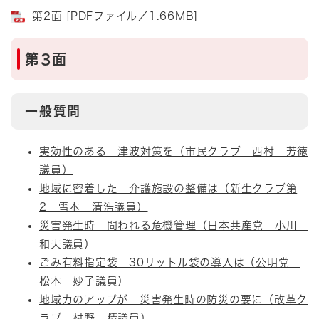
第2面 [PDFファイル／1.66MB]
第3面
一般質問
実効性のある 津波対策を（市民クラブ 西村 芳徳
議員）
地域に密着した 介護施設の整備は（新生クラブ第
2 雪本 清浩議員）
災害発生時 問われる危機管理（日本共産党 小川
和夫議員）
ごみ有料指定袋 30リットル袋の導入は（公明党
松本 妙子議員）
地域力のアップが 災害発生時の防災の要に（改革ク
ラブ 村野 精議員）