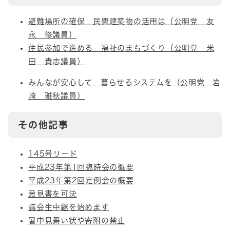
避難場所の確保 民間建築物の活用は（公明党 友
永 修議員）
住民参加で進める 福祉のまちづくり（公明党 米
田 貴志議員）
みんなが安心して 暮らせるシステムを（公明党 岩
崎 雅秋議員）
その他記事
145号リード
平成23年第1回臨時会の概要
平成23年第2回定例会の概要
意見書を可決
議会生中継を始めます
暑中見舞い状や寄附の禁止