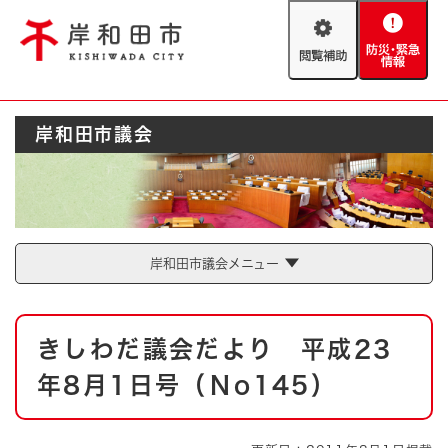
ペ
メニューを飛ばして本文へ
ー
閲
防
ジ
覧
災
の
補
・
先
助
緊
頭
Foreign language
岸和田市議会
急
で
防災・緊急情報
救急・消防
情
す
報
。
やさしい日本語
ハザードマップ
AED設置箇所
文字サイズ
拡大
標準
岸和田市議会メニュー
とじる
背景色変更
白
黒
青
本
きしわだ議会だより 平成23
文
とじる
年8月1日号（Ｎo145）