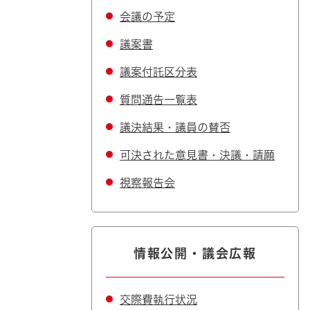
会議の予定
議案書
議案付託区分表
質問通告一覧表
議決結果・議員の賛否
可決された意見書・決議・請願
視察報告会
情報公開・議会広報
交際費執行状況