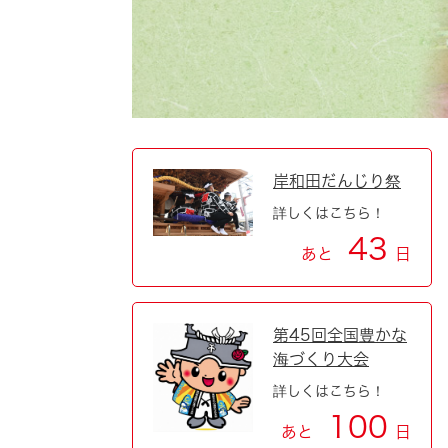
自然・環境・公園
住宅
引っ越し
おくやみ
男女共同参画
地域コミュニティ
ティア・協働
道路・河川・交通
まちづくり
岸和田だんじり祭
詳しくはこちら！
文化
国際交流
43
あと
日
とじる
第45回全国豊かな
海づくり大会
詳しくはこちら！
100
あと
日