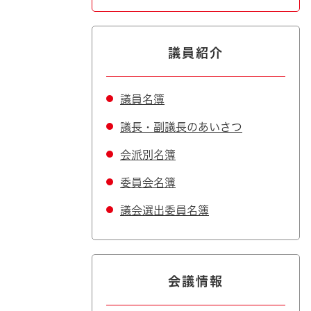
議員紹介
議員名簿
議長・副議長のあいさつ
会派別名簿
委員会名簿
議会選出委員名簿
会議情報