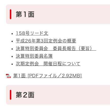
第1面
158号リード文
平成26年第3回定例会の概要
決算特別委員会 委員長報告（要旨）
決算特別委員名簿
次期定例会 開催日程について
第1面 [PDFファイル／2.92MB]
第2面