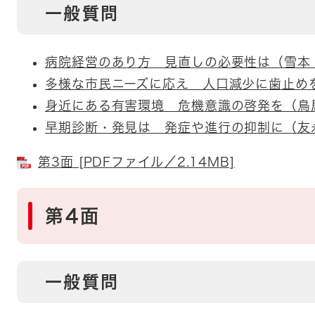
一般質問
病院経営のあり方 見直しの必要性は（雪本
多様な市民ニーズに応え 人口減少に歯止め
身近にある有害環境 危機意識の啓発を（鳥
早期診断・発見は 発症や進行の抑制に（友
第3面 [PDFファイル／2.14MB]
第4面
一般質問