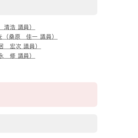
 清浩 議員）
を（桑原 佳一 議員）
居 宏次 議員）
永 修 議員）