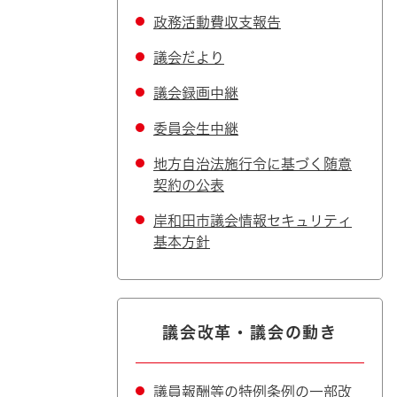
政務活動費収支報告
議会だより
議会録画中継
委員会生中継
地方自治法施行令に基づく随意
契約の公表
岸和田市議会情報セキュリティ
基本方針
議会改革・議会の動き
議員報酬等の特例条例の一部改