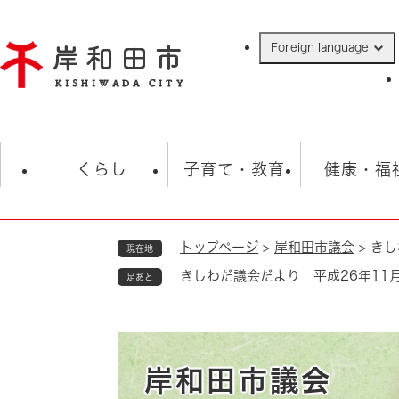
ペ
ー
Foreign language
ジ
の
先
頭
で
防災・緊急情報
救急・消防
ハ
す
くらし
子育て・教育
健康・福
。
トップページ
>
岸和田市議会
>
きし
現在地
相談
学校
住民票・戸籍
観光
福祉・
きしわだ議会だより 平成26年11月
足あと
税金
保険・年金
歴史
ごみ・衛生・動物
救急・消防
防災・防犯
上水道・下水道
岸和田市議会