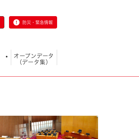
防災・緊急情報
オープンデータ
（データ集）
とじる