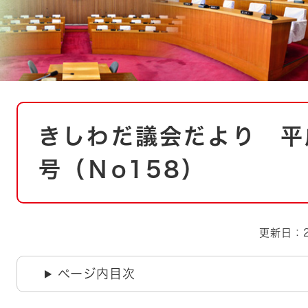
とじる
とじる
・ボラン
本
きしわだ議会だより 平
文
号（Ｎo158）
更新日：2
ページ内目次