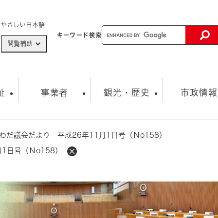
メニューを飛ばして本文へ
やさしい日本語
キーワード
検索
閲覧補助
ザードマップ
AED設置箇所
祉
事業者
観光・歴史
市政情報
わだ議会だより 平成26年11月1日号（Ｎo158）
健康・生活
子育て
市の概要
入札・契約情報
観光スポット
生涯学習・スポーツ
オープンデータ
総合計画
まちづくり・協働
1日号（Ｎo158）
行財政
産業振興
動画情報
人権・平和
税金
とじる
とじる
市政
環境
職員採用情報
福祉・介護
とじる
市役所・施設の案内