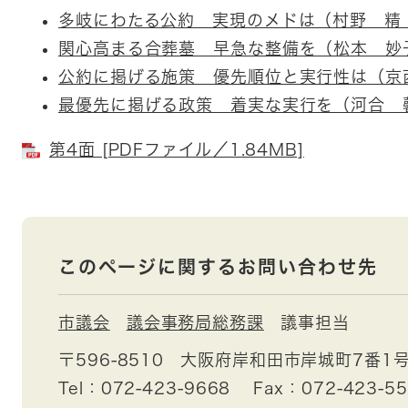
多岐にわたる公約 実現のメドは（村野 精
関心高まる合葬墓 早急な整備を（松本 妙
公約に掲げる施策 優先順位と実行性は（京
最優先に掲げる政策 着実な実行を（河合 
第4面 [PDFファイル／1.84MB]
このページに関するお問い合わせ先
市議会
議会事務局総務課
議事担当
〒596-8510
大阪府岸和田市岸城町7番1
Tel：072-423-9668
Fax：072-423-5