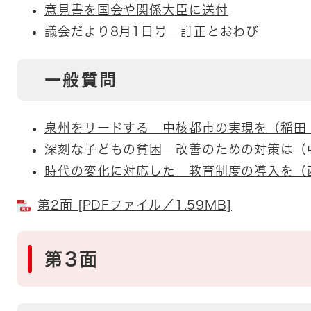
意見書を国会や関係大臣に送付
議会だより8月1日号 訂正とおわび
一般質問
泉州をリードする 中核都市の実現を（稲田
深刻な子どもの貧困 改善のための対策は（
時代の変化に対応した 教育制度の導入を（
第2面 [PDFファイル／1.59MB]
第3面