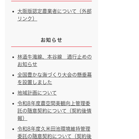
大阪版認定農業者について（外部
リンク）
お知らせ
林道牛滝線、本谷線 通行止めの
お知らせ
全国豊かな海づくり大会の懸垂幕
を設置しました
地域計画について
令和8年度農空間美観向上管理委
託の随意契約について（契約後情
報）
令和8年度久米田池環境維持管理
委託の随意契約について（契約後