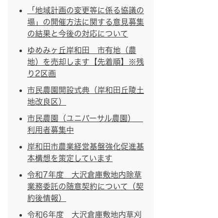
「地域計画の変更等に係る協議の
場」の開催方法に関する意見募集
の結果と今後の対応について
ゆめみヶ丘岸和田 市有地（農
地）を売却します【先着順】※残
り2区画
市民農園開設式典（岸和田丘陵土
地改良区）
市民農園（ユニバーサル農園）
利用者募集中
岸和田市農業経営基盤強化促進基
本構想を策定しています
令和7年度 大沢倉庫敷地内除草
業務委託の随意契約について（契
約後情報）
令和6年度 大沢倉庫敷地内草刈