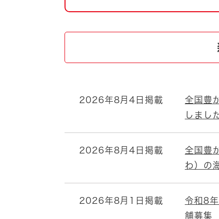
自然・環境・公園
住宅
引っ越し
おくやみ
男女共同参画
地域コミュニティ
ティア・協働
道路・河川・交通
まちづくり
2026年8月4日掲載
全国豊
文化
国際交流
しまし
とじる
2026年8月4日掲載
全国豊
わ）の
2026年8月1日掲載
令和8
舗募集