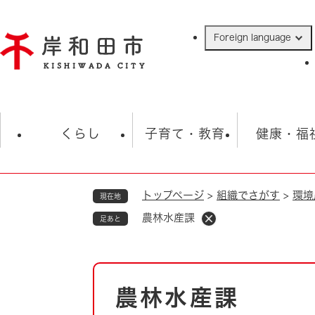
ペ
ー
Foreign language
ジ
の
先
頭
で
防災・緊急情報
救急・消防
ハ
す
くらし
子育て・教育
健康・福
。
トップページ
>
組織でさがす
>
環境
現在地
相談
学校
住民票・戸籍
観光
福祉・
農林水産課
足あと
税金
保険・年金
歴史
ごみ・衛生・動物
救急・消防
本
農林水産課
防災・防犯
文
上水道・下水道