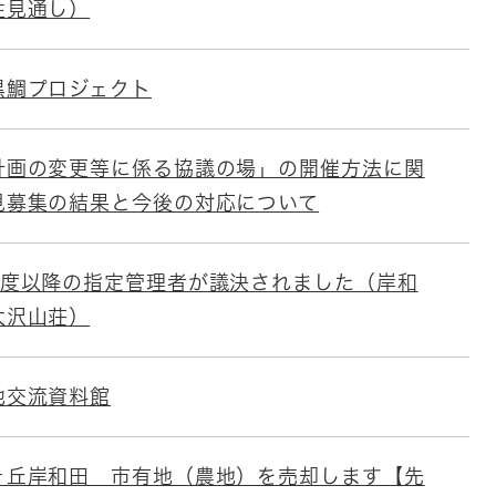
注見通し）
黒鯛プロジェクト
計画の変更等に係る協議の場」の開催方法に関
見募集の結果と今後の対応について
年度以降の指定管理者が議決されました（岸和
大沢山荘）
池交流資料館
ヶ丘岸和田 市有地（農地）を売却します【先