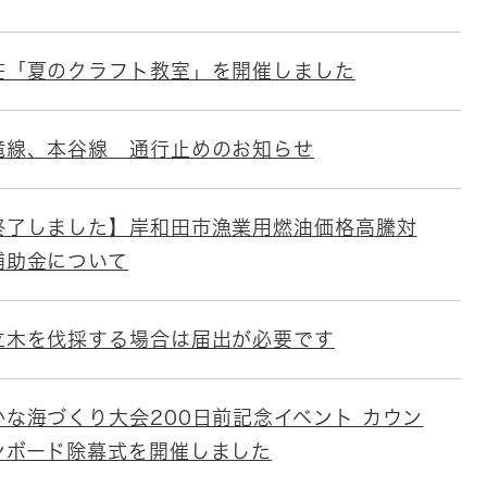
荘「夏のクラフト教室」を開催しました
滝線、本谷線 通行止めのお知らせ
終了しました】岸和田市漁業用燃油価格高騰対
補助金について
立木を伐採する場合は届出が必要です
かな海づくり大会200日前記念イベント カウン
ンボード除幕式を開催しました