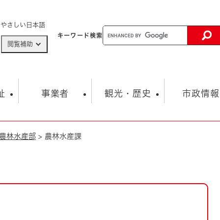
メニューを飛ばして本文へ
やさしい日本語
キーワード
検索
閲覧補助
ザードマップ
AED設置箇所
祉
事業者
観光・歴史
市政情報
農林水産部
>
農林水産課
健康・生活
子育て
市の概要
入札・契約情報
観光スポット
生涯学習・スポーツ
オープンデータ
総合計画
まちづくり・協働
行財政
産業振興
動画情報
人権・平和
税金
とじる
とじる
市政
環境
職員採用情報
福祉・介護
とじる
市役所・施設の案内