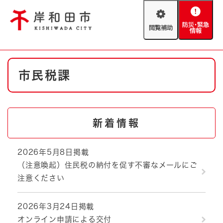
ペ
メニューを飛ばして本文へ
ー
閲
防
ジ
覧
災
の
補
・
先
助
緊
頭
Foreign language
本
急
で
防災・緊急情報
救急・消防
市民税課
文
情
す
報
。
やさしい日本語
ハザードマップ
AED設置箇所
文字サイズ
拡大
標準
新着情報
とじる
背景色変更
白
黒
青
2026年5月8日掲載
（注意喚起）住民税の納付を促す不審なメールにご
とじる
注意ください
2026年3月24日掲載
オンライン申請による交付