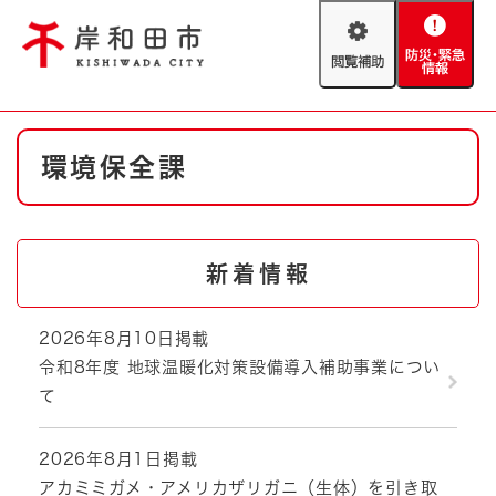
ペ
メニューを飛ばして本文へ
ー
閲
防
ジ
覧
災
の
補
・
先
助
緊
頭
Foreign language
本
急
で
防災・緊急情報
救急・消防
環境保全課
文
情
す
報
。
やさしい日本語
ハザードマップ
AED設置箇所
文字サイズ
拡大
標準
新着情報
とじる
背景色変更
白
黒
青
2026年8月10日掲載
令和8年度 地球温暖化対策設備導入補助事業につい
とじる
て
2026年8月1日掲載
アカミミガメ・アメリカザリガニ（生体）を引き取