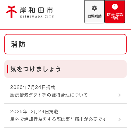
ペ
メニューを飛ばして本文へ
ー
閲
防
ジ
覧
災
の
補
・
先
助
緊
頭
Foreign language
本
急
で
防災・緊急情報
救急・消防
消防
文
情
す
報
。
やさしい日本語
ハザードマップ
AED設置箇所
気をつけましょう
文字サイズ
拡大
標準
とじる
背景色変更
白
黒
青
2026年7月24日掲載
厨房排気ダクト等の維持管理について
とじる
2025年12月24日掲載
屋外で焼却行為をする際は事前届出が必要です